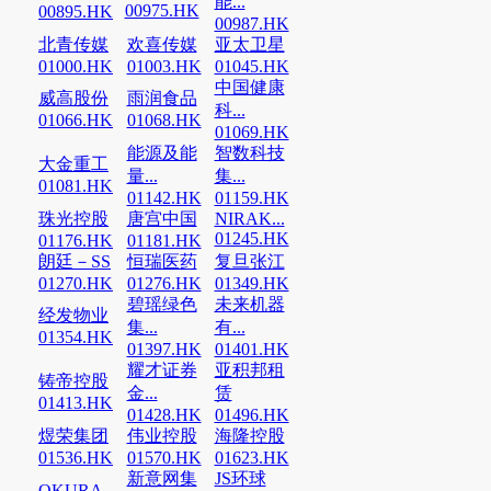
能...
00975.HK
00895.HK
00987.HK
北青传媒
欢喜传媒
亚太卫星
01000.HK
01003.HK
01045.HK
中国健康
威高股份
雨润食品
科...
01066.HK
01068.HK
01069.HK
能源及能
智数科技
大金重工
量...
集...
01081.HK
01142.HK
01159.HK
珠光控股
唐宫中国
NIRAK...
01245.HK
01176.HK
01181.HK
朗廷－SS
恒瑞医药
复旦张江
01270.HK
01276.HK
01349.HK
碧瑶绿色
未来机器
经发物业
集...
有...
01354.HK
01397.HK
01401.HK
耀才证券
亚积邦租
铸帝控股
金...
赁
01413.HK
01428.HK
01496.HK
煜荣集团
伟业控股
海隆控股
01536.HK
01570.HK
01623.HK
新意网集
JS环球
OKURA...