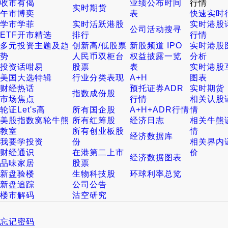
收市有偈
业绩公布时间
行情
实时期货
午市博奕
表
快速实时
学市学菲
实时活跃港股
实时港股
公司活动搜寻
ETF开市精选
排行
行情
多元投资主题及趋
创新高/低股票
新股频道 IPO
实时港股
势
人民币双柜台
权益披露一览
分析
投资话咁易
股票
表
实时港股
美国大选特辑
行业分类表现
A+H
图表
财经热话
预托证券ADR
实时期货
指数成份股
市场焦点
行情
相关认股
轮证Let's高
所有国企股
A+H+ADR行情
情
美股指数窝轮牛熊
所有红筹股
经济日志
相关牛熊
教室
所有创业板股
情
经济数据库
我要学投资
份
相关界内
财经通识
在港第二上市
价
经济数据图表
品味家居
股票
新盘验楼
生物科技股
环球利率总览
新盘追踪
公司公告
楼市解码
沽空研究
忘记密码