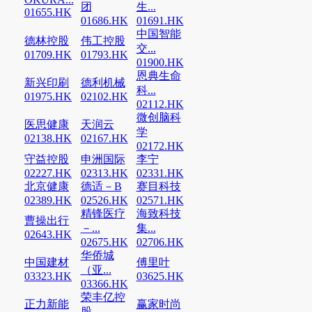
团
生...
01655.HK
01686.HK
01691.HK
中国智能
德林控股
伟工控股
交...
01709.HK
01793.HK
01900.HK
恩典生命
新兴印刷
德利机械
科...
01975.HK
02102.HK
02112.HK
微创脑科
医思健康
天润云
学
02138.HK
02167.HK
02172.HK
守益控股
申洲国际
李宁
02227.HK
02313.HK
02331.HK
北京健康
德适－B
赛目科技
02389.HK
02526.HK
02571.HK
精锋医疗
海致科技
曹操出行
－...
集...
02643.HK
02675.HK
02706.HK
华侨城
中国建材
傅里叶
（亚...
03323.HK
03625.HK
03366.HK
荣丰亿控
正力新能
赢家时尚
股