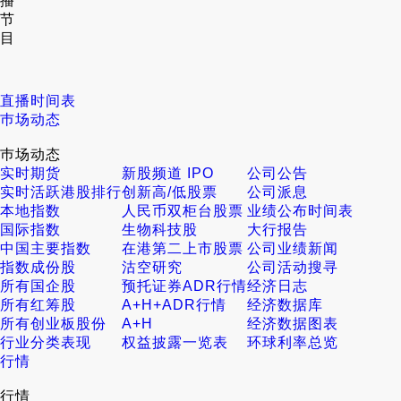
播
节
目
直播时间表
巿场动态
巿场动态
实时期货
新股频道 IPO
公司公告
实时活跃港股排行
创新高/低股票
公司派息
本地指数
人民币双柜台股票
业绩公布时间表
国际指数
生物科技股
大行报告
中国主要指数
在港第二上市股票
公司业绩新闻
指数成份股
沽空研究
公司活动搜寻
所有国企股
预托证券ADR行情
经济日志
所有红筹股
A+H+ADR行情
经济数据库
所有创业板股份
A+H
经济数据图表
行业分类表现
权益披露一览表
环球利率总览
行情
行情