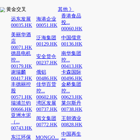
黄金交叉
其他 》
香港食品
远东发展
海港企业
投...
00035.HK
00051.HK
00060.HK
美丽华酒
泛海集团
中国儒意
店
00129.HK
00136.HK
00071.HK
德昌电机
南华集团
安全货仓
控...
控...
00237.HK
00179.HK
00413.HK
谢瑞麟
俄铝
卡森国际
00417.HK
00486.HK
00496.HK
丰德丽控
佳华百货
金桥集团
股
控...
控...
00571.HK
00602.HK
00623.HK
瑞浦兰钧
湾区发展
莱尔斯丹
00666.HK
00737.HK
00738.HK
亚洲水泥
阅文集团
王朝酒业
（...
00772.HK
00828.HK
00743.HK
中国再生
东江环保
MONGO...