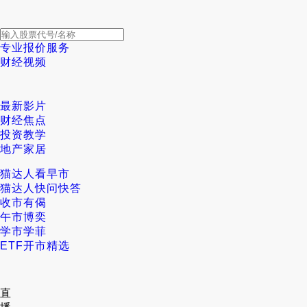
专业报价服务
财经视频
最新影片
财经焦点
投资教学
地产家居
猫达人看早市
猫达人快问快答
收市有偈
午市博奕
学市学菲
ETF开市精选
直