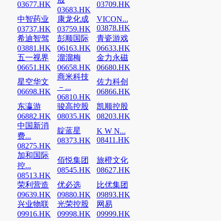
03677.HK
03709.HK
03683.HK
中智药业
康龙化成
VICON...
03878.HK
03737.HK
03759.HK
希迪智驾
彭顺国际
青瓷游戏
03881.HK
06163.HK
06633.HK
五一视界
溜溜梅
金力永磁
06651.HK
06658.HK
06680.HK
商米科技
星空华文
佐力科创
－...
06698.HK
06866.HK
06810.HK
东瀛游
骏高控股
凯顺控股
06882.HK
08035.HK
08203.HK
中国新消
靛蓝星
K W N...
费...
08411.HK
08373.HK
08275.HK
加和国际
佰悦集团
旅橙文化
控...
08545.HK
08627.HK
08513.HK
荣利营造
优必选
比优集团
09639.HK
09880.HK
09893.HK
兴业物联
光荣控股
网易
09916.HK
09998.HK
09999.HK