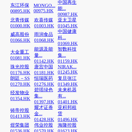
中国再生
东江环保
MONGO...
能...
00975.HK
00895.HK
00987.HK
北青传媒
欢喜传媒
亚太卫星
01000.HK
01003.HK
01045.HK
中国健康
威高股份
雨润食品
科...
01066.HK
01068.HK
01069.HK
能源及能
智数科技
大金重工
量...
集...
01081.HK
01142.HK
01159.HK
珠光控股
唐宫中国
NIRAK...
01245.HK
01176.HK
01181.HK
朗廷－SS
恒瑞医药
复旦张江
01270.HK
01276.HK
01349.HK
碧瑶绿色
未来机器
经发物业
集...
有...
01354.HK
01397.HK
01401.HK
耀才证券
亚积邦租
铸帝控股
金...
赁
01413.HK
01428.HK
01496.HK
煜荣集团
伟业控股
海隆控股
01536.HK
01570.HK
01623.HK