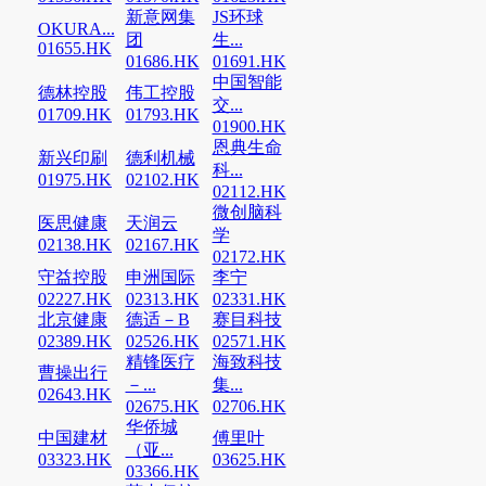
新意网集
JS环球
OKURA...
团
生...
01655.HK
01686.HK
01691.HK
中国智能
德林控股
伟工控股
交...
01709.HK
01793.HK
01900.HK
恩典生命
新兴印刷
德利机械
科...
01975.HK
02102.HK
02112.HK
微创脑科
医思健康
天润云
学
02138.HK
02167.HK
02172.HK
守益控股
申洲国际
李宁
02227.HK
02313.HK
02331.HK
北京健康
德适－B
赛目科技
02389.HK
02526.HK
02571.HK
精锋医疗
海致科技
曹操出行
－...
集...
02643.HK
02675.HK
02706.HK
华侨城
中国建材
傅里叶
（亚...
03323.HK
03625.HK
03366.HK