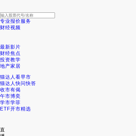
专业报价服务
财经视频
最新影片
财经焦点
投资教学
地产家居
猫达人看早市
猫达人快问快答
收市有偈
午市博奕
学市学菲
ETF开市精选
直