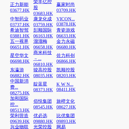
荣丰亿控
正力新能
赢家时尚
股
03677.HK
03709.HK
03683.HK
中智药业
康龙化成
VICON...
03878.HK
03737.HK
03759.HK
希迪智驾
彭顺国际
青瓷游戏
03881.HK
06163.HK
06633.HK
五一视界
溜溜梅
金力永磁
06651.HK
06658.HK
06680.HK
商米科技
星空华文
佐力科创
－...
06698.HK
06866.HK
06810.HK
东瀛游
骏高控股
凯顺控股
06882.HK
08035.HK
08203.HK
中国新消
靛蓝星
K W N...
费...
08411.HK
08373.HK
08275.HK
加和国际
佰悦集团
旅橙文化
控...
08545.HK
08627.HK
08513.HK
荣利营造
优必选
比优集团
09639.HK
09880.HK
09893.HK
兴业物联
光荣控股
网易