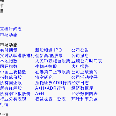
播
节
目
直播时间表
巿场动态
巿场动态
实时期货
新股频道 IPO
公司公告
实时活跃港股排行
创新高/低股票
公司派息
本地指数
人民币双柜台股票
业绩公布时间表
国际指数
生物科技股
大行报告
中国主要指数
在港第二上市股票
公司业绩新闻
指数成份股
沽空研究
公司活动搜寻
所有国企股
预托证券ADR行情
经济日志
所有红筹股
A+H+ADR行情
经济数据库
所有创业板股份
A+H
经济数据图表
行业分类表现
权益披露一览表
环球利率总览
行情
行情