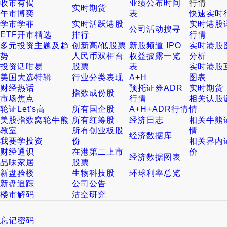
收市有偈
业绩公布时间
行情
实时期货
午市博奕
表
快速实时
学市学菲
实时活跃港股
实时港股
公司活动搜寻
ETF开市精选
排行
行情
多元投资主题及趋
创新高/低股票
新股频道 IPO
实时港股
势
人民币双柜台
权益披露一览
分析
投资话咁易
股票
表
实时港股
美国大选特辑
行业分类表现
A+H
图表
财经热话
预托证券ADR
实时期货
指数成份股
市场焦点
行情
相关认股
轮证Let's高
所有国企股
A+H+ADR行情
情
美股指数窝轮牛熊
所有红筹股
经济日志
相关牛熊
教室
所有创业板股
情
经济数据库
我要学投资
份
相关界内
财经通识
在港第二上市
价
经济数据图表
品味家居
股票
新盘验楼
生物科技股
环球利率总览
新盘追踪
公司公告
楼市解码
沽空研究
忘记密码