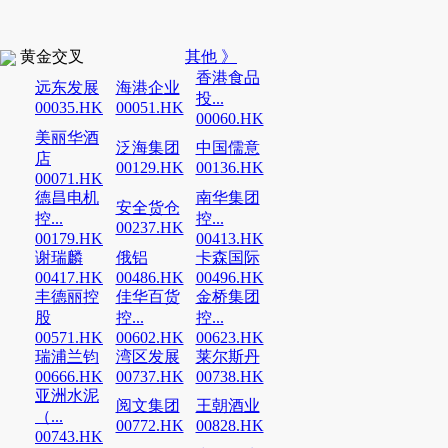
黄金交叉
其他 》
香港食品
远东发展
海港企业
投...
00035.HK
00051.HK
00060.HK
美丽华酒
泛海集团
中国儒意
店
00129.HK
00136.HK
00071.HK
德昌电机
南华集团
安全货仓
控...
控...
00237.HK
00179.HK
00413.HK
谢瑞麟
俄铝
卡森国际
00417.HK
00486.HK
00496.HK
丰德丽控
佳华百货
金桥集团
股
控...
控...
00571.HK
00602.HK
00623.HK
瑞浦兰钧
湾区发展
莱尔斯丹
00666.HK
00737.HK
00738.HK
亚洲水泥
阅文集团
王朝酒业
（...
00772.HK
00828.HK
00743.HK