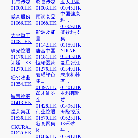
北青传媒
欢喜传媒
亚太卫星
01000.HK
01003.HK
01045.HK
中国健康
威高股份
雨润食品
科...
01066.HK
01068.HK
01069.HK
能源及能
智数科技
大金重工
量...
集...
01081.HK
01142.HK
01159.HK
珠光控股
唐宫中国
NIRAK...
01245.HK
01176.HK
01181.HK
朗廷－SS
恒瑞医药
复旦张江
01270.HK
01276.HK
01349.HK
碧瑶绿色
未来机器
经发物业
集...
有...
01354.HK
01397.HK
01401.HK
耀才证券
亚积邦租
铸帝控股
金...
赁
01413.HK
01428.HK
01496.HK
煜荣集团
伟业控股
海隆控股
01536.HK
01570.HK
01623.HK
新意网集
JS环球
OKURA...
团
生...
01655.HK
01686.HK
01691.HK