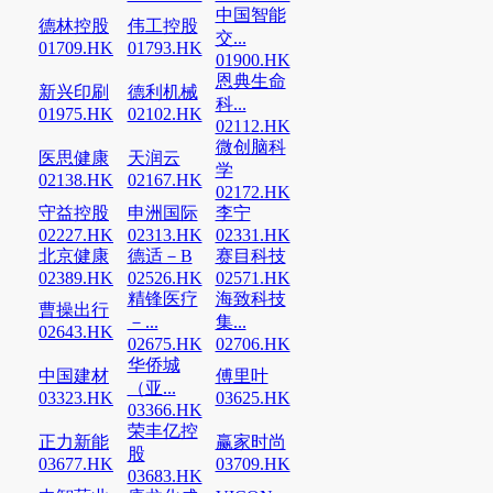
中国智能
德林控股
伟工控股
交...
01709.HK
01793.HK
01900.HK
恩典生命
新兴印刷
德利机械
科...
01975.HK
02102.HK
02112.HK
微创脑科
医思健康
天润云
学
02138.HK
02167.HK
02172.HK
守益控股
申洲国际
李宁
02227.HK
02313.HK
02331.HK
北京健康
德适－B
赛目科技
02389.HK
02526.HK
02571.HK
精锋医疗
海致科技
曹操出行
－...
集...
02643.HK
02675.HK
02706.HK
华侨城
中国建材
傅里叶
（亚...
03323.HK
03625.HK
03366.HK
荣丰亿控
正力新能
赢家时尚
股
03677.HK
03709.HK
03683.HK