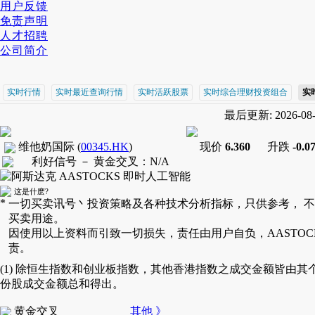
用户反馈
免责声明
人才招聘
公司简介
实时行情
实时最近查询行情
实时活跃股票
实时综合理财投资组合
实
最后更新: 2026-08-0
维他奶国际
(
00345.HK
)
现价
6.360
升跌
-0.0
利好信号 －
黄金交叉
：
N/A
这是什麽?
*
一切买卖讯号丶投资策略及各种技术分析指标，只供参考， 
买卖用途。
因使用以上资料而引致一切损失，责任由用户自负，AASTOC
责。
(1) 除恒生指数和创业板指数，其他香港指数之成交金额皆由其
份股成交金额总和得出。
黄金交叉
其他 》