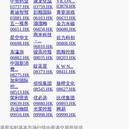
中智药业
康龙化成
VICON...
03878.HK
03737.HK
03759.HK
希迪智驾
彭顺国际
青瓷游戏
03881.HK
06163.HK
06633.HK
五一视界
溜溜梅
金力永磁
06651.HK
06658.HK
06680.HK
商米科技
星空华文
佐力科创
－...
06698.HK
06866.HK
06810.HK
东瀛游
骏高控股
凯顺控股
06882.HK
08035.HK
08203.HK
中国新消
靛蓝星
K W N...
费...
08411.HK
08373.HK
08275.HK
加和国际
佰悦集团
旅橙文化
控...
08545.HK
08627.HK
08513.HK
荣利营造
优必选
比优集团
09639.HK
09880.HK
09893.HK
兴业物联
光荣控股
网易
09916.HK
09998.HK
09999.HK
港股实时基本市场行情由香港交易所提供