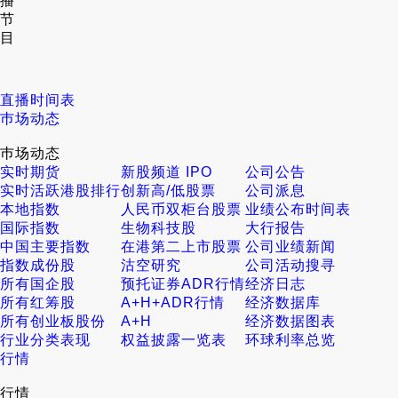
播
节
目
直播时间表
巿场动态
巿场动态
实时期货
新股频道 IPO
公司公告
实时活跃港股排行
创新高/低股票
公司派息
本地指数
人民币双柜台股票
业绩公布时间表
国际指数
生物科技股
大行报告
中国主要指数
在港第二上市股票
公司业绩新闻
指数成份股
沽空研究
公司活动搜寻
所有国企股
预托证券ADR行情
经济日志
所有红筹股
A+H+ADR行情
经济数据库
所有创业板股份
A+H
经济数据图表
行业分类表现
权益披露一览表
环球利率总览
行情
行情