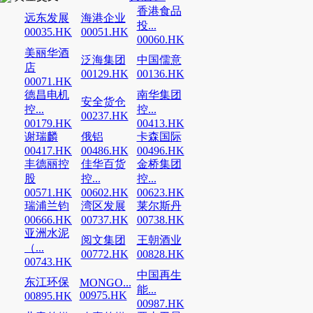
香港食品
远东发展
海港企业
投...
00035.HK
00051.HK
00060.HK
美丽华酒
泛海集团
中国儒意
店
00129.HK
00136.HK
00071.HK
德昌电机
南华集团
安全货仓
控...
控...
00237.HK
00179.HK
00413.HK
谢瑞麟
俄铝
卡森国际
00417.HK
00486.HK
00496.HK
丰德丽控
佳华百货
金桥集团
股
控...
控...
00571.HK
00602.HK
00623.HK
瑞浦兰钧
湾区发展
莱尔斯丹
00666.HK
00737.HK
00738.HK
亚洲水泥
阅文集团
王朝酒业
（...
00772.HK
00828.HK
00743.HK
中国再生
东江环保
MONGO...
能...
00975.HK
00895.HK
00987.HK