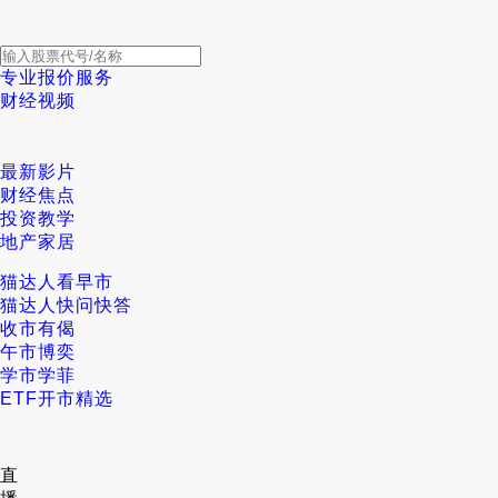
专业报价服务
财经视频
最新影片
财经焦点
投资教学
地产家居
猫达人看早市
猫达人快问快答
收市有偈
午市博奕
学市学菲
ETF开市精选
直