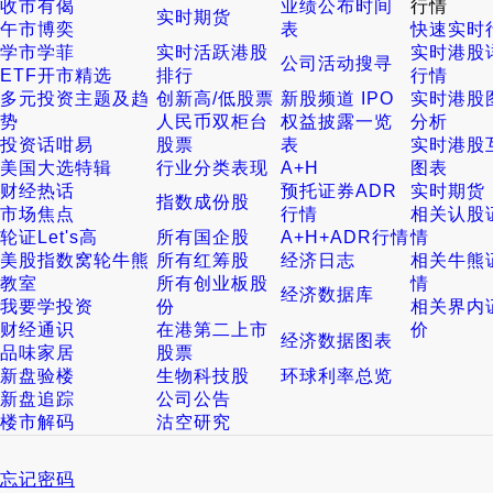
收市有偈
业绩公布时间
行情
实时期货
午市博奕
表
快速实时
学市学菲
实时活跃港股
实时港股
公司活动搜寻
ETF开市精选
排行
行情
多元投资主题及趋
创新高/低股票
新股频道 IPO
实时港股
势
人民币双柜台
权益披露一览
分析
投资话咁易
股票
表
实时港股
美国大选特辑
行业分类表现
A+H
图表
财经热话
预托证券ADR
实时期货
指数成份股
市场焦点
行情
相关认股
轮证Let's高
所有国企股
A+H+ADR行情
情
美股指数窝轮牛熊
所有红筹股
经济日志
相关牛熊
教室
所有创业板股
情
经济数据库
我要学投资
份
相关界内
财经通识
在港第二上市
价
经济数据图表
品味家居
股票
新盘验楼
生物科技股
环球利率总览
新盘追踪
公司公告
楼市解码
沽空研究
忘记密码