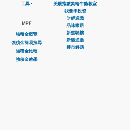
工具
美股指數窩輪牛熊教室
我要學投資
財經通識
MPF
品味家居
新盤驗樓
強積金概覽
新盤追蹤
強積金簡易搜尋
樓市解碼
強積金比較
強積金教學