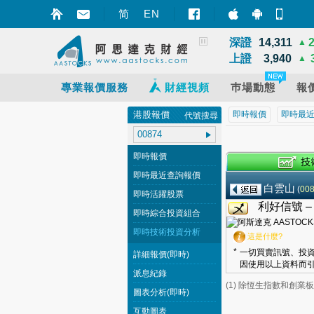
恆指
25,668
▲
简
EN
智財迅 (iPhon
智財迅 (An
手機
國指
8,531
▲
深證
14,311
▲
上證
3,940
▲
專業報價服務
財經視頻
巿場動態
報
港股報價
即時報價
即時最
代號搜尋
即時報價
即時最近查詢報價
白雲山
(
00
即時活躍股票
利好信號 
即時綜合投資組合
即時技術投資分析
這是什麼?
*
一切買賣訊號、投資
詳細報價(即時)
因使用以上資料而引
派息紀錄
(1) 除恆生指數和創
圖表分析(即時)
互動圖表