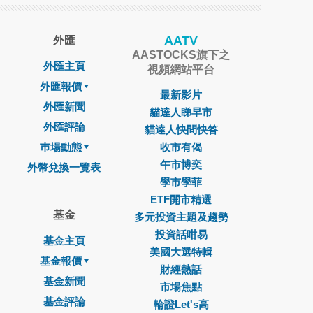
AATV
外匯
AASTOCKS旗下之
外匯主頁
視頻網站平台
外匯報價
最新影片
外匯新聞
貓達人睇早市
外匯評論
貓達人快問快答
巿場動態
收市有偈
午市博奕
外幣兌換一覽表
學市學菲
ETF開市精選
基金
多元投資主題及趨勢
投資話咁易
基金主頁
美國大選特輯
基金報價
財經熱話
基金新聞
市場焦點
基金評論
輪證Let's高