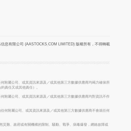
息有限公司 (AASTOCKS.COM LIMITED) 版權所有，不得轉載
股公司的任何附屬公司、或其資訊來源及／或其他第三方數據供應商均竭力確保所
合約責任又或其他責任）。
股公司的任何附屬公司、或其資訊來源及／或其他第三方數據供應商均對資訊不作
控股公司的任何附屬公司、或其資訊來源及／或其他第三方數據供應商不會就任何
雨、其他自然災難、政府或有關機構的限制、騷動、戰爭、病毒爆發，網絡故障或