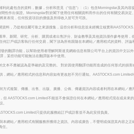
。保留所有權利此處包含的資料，數據，分析和意見（“信息”）:（1）包含Morningstar及
間性作出保證。Morningstar對於閣下使用任何相關資料而作出的任何有關交易
表將來表現，任何投資項目的價值及所得收入皆可升可跌。
，乃從相信屬可靠之來源搜集，這些分析和信息並未經獨立核實和AASTOCKS.co
匯率、新聞、研究、分析、購買或者出售評分、財金教學及其他資訊僅作參考使用，
應被視為游說任何訂戶或訪客執行任何交易，閣下須為所有跟隨在本網站／應用程式的資料、
enAI開發的翻譯功能，以幫助使用者理解阿斯達克網絡信息有限公司平台上的資訊中文
翻譯，某些功能可能無法在翻譯版本中使用。
的文本不應被認為是準確的及完整的。 對於因使用翻譯功能而造成的任何形式的損害
的基礎提供，網站／應用程式的信息和內容如有更改恕不另行通知。AASTOCKS.com L
下，不得以任何方式複製、傳播、出售、出版、廣播、公佈、傳遞資訊內容或者利用在本網站
 AASTOCKS.com Limited不能並不會保證任何在本網站／應用程式現在
假設。
ASTOCKS.com Limited只提供此服務給訂戶或訪客並不為此安排負責。
下載或從任何與本網站／應用程式有關服務所獲得之資訊、內容或廣告，不聲明或保證其內容
責任。