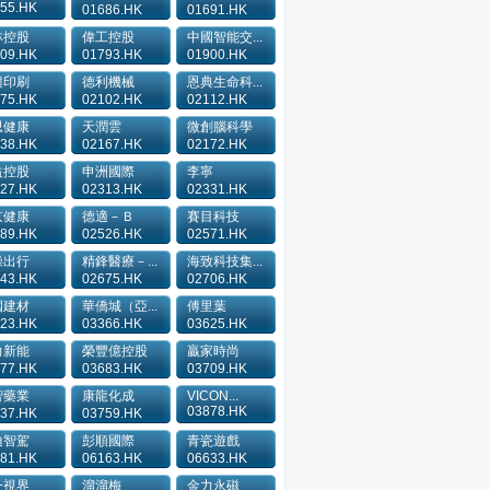
55.HK
01686.HK
01691.HK
林控股
偉工控股
中國智能交...
09.HK
01793.HK
01900.HK
興印刷
德利機械
恩典生命科...
75.HK
02102.HK
02112.HK
思健康
天潤雲
微創腦科學
38.HK
02167.HK
02172.HK
益控股
申洲國際
李寧
27.HK
02313.HK
02331.HK
京健康
德適－Ｂ
賽目科技
89.HK
02526.HK
02571.HK
操出行
精鋒醫療－...
海致科技集...
43.HK
02675.HK
02706.HK
國建材
華僑城（亞...
傅里葉
23.HK
03366.HK
03625.HK
力新能
榮豐億控股
贏家時尚
77.HK
03683.HK
03709.HK
智藥業
康龍化成
VICON...
03878.HK
37.HK
03759.HK
迪智駕
彭順國際
青瓷遊戲
81.HK
06163.HK
06633.HK
一視界
溜溜梅
金力永磁