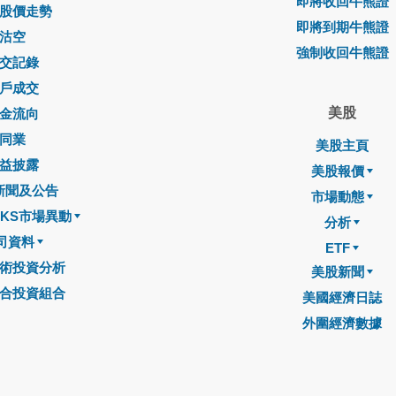
即將收回牛熊證
股價走勢
即將到期牛熊證
沽空
強制收回牛熊證
交記錄
戶成交
美股
金流向
同業
美股主頁
益披露
美股報價
新聞及公告
市場動態
CKS市場異動
分析
司資料
ETF
術投資分析
美股新聞
合投資組合
美國經濟日誌
外圍經濟數據