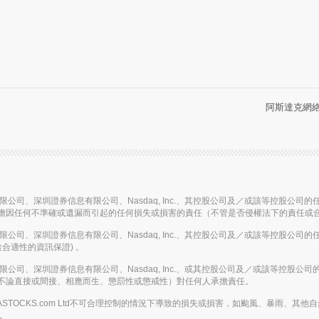
阿斯達克網絡信
信息有限公司、深圳證券信息有限公司、Nasdaq, Inc.、其控股公司及／或該等控
擔因任何不準確或遺漏而引起的任何損失或損害的責任（不管是否侵權法下的責任或
信息有限公司、深圳證券信息有限公司、Nasdaq, Inc.、其控股公司及／或該等控
合適性的資訊保證) 。
信息有限公司、深圳證券信息有限公司、Nasdaq, Inc.、或其控股公司及／或該等
不論直接或間接、相應而生、懲罰性或懲戒性）對任何人承擔責任。
或在AASTOCKS.com Ltd不可合理控制的情況下導致的損失或損害，如颱風、暴
務。