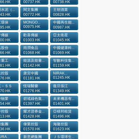
66.HK
00737.HK
00738.HK
水泥（...
閱文集團
王朝酒業
43.HK
00772.HK
00828.HK
江環保
MONGO...
中國再生能...
00975.HK
95.HK
00987.HK
青傳媒
歡喜傳媒
亞太衛星
00.HK
01003.HK
01045.HK
高股份
雨潤食品
中國健康科...
66.HK
01068.HK
01069.HK
金重工
能源及能量...
智數科技集...
81.HK
01142.HK
01159.HK
光控股
唐宮中國
NIRAK...
01245.HK
76.HK
01181.HK
廷－ＳＳ
恆瑞醫藥
復旦張江
70.HK
01276.HK
01349.HK
發物業
碧瑤綠色集...
未來機器有...
54.HK
01397.HK
01401.HK
帝控股
耀才證券金...
亞積邦租賃
13.HK
01428.HK
01496.HK
榮集團
偉業控股
海隆控股
36.HK
01570.HK
01623.HK
RA...
新意網集團
ＪＳ環球生...