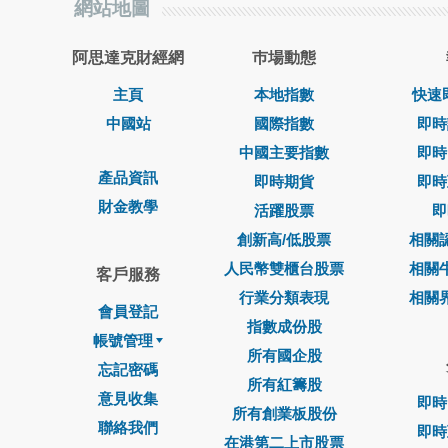
網站地圖
阿思達克財經網
巿場動態
主頁
本地指數
快速
中國站
國際指數
即時
中國主要指數
即時
產品資訊
即時期貨
即時
財金教學
活躍股票
即
創新高/低股票
相關
人民幣雙櫃台股票
相關
客戶服務
行業分類表現
相關
會員登記
指數成份股
帳號管理
所有國企股
忘記密碼
所有紅籌股
意見收集
即時
所有創業板股份
聯絡我們
即時
在港第二上市股票