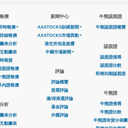
報價
新聞中心
牛熊認股證
即時報價
AASTOCKS財經新聞
牛熊認股證概覽
詳細報價
AASTOCKS市場異動
圖表分析
港交所信息披露
認股證
互動圖表
中國市場新聞
認股證搜尋
時期貨
認股證比較
認股證報價
評論
即將到期認股證
牛熊證報價
評論概覽
界內證報價
股票評論
牛熊證
滬/深港通評論
牛熊證搜尋
分析
基金評論
牛熊證比較
圖表分析
外匯評論
牛熊證街貨分佈圖
互動圖表