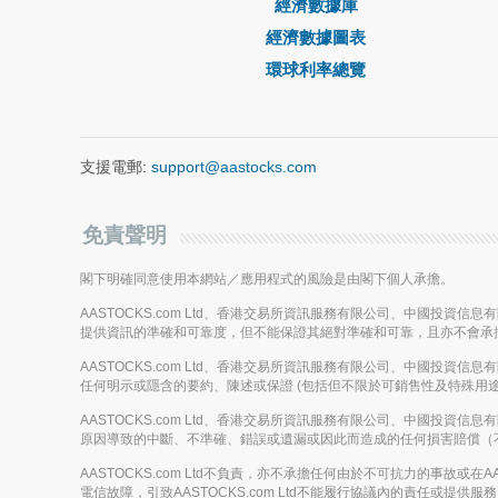
經濟數據庫
經濟數據圖表
環球利率總覽
支援電郵:
support@aastocks.com
免責聲明
閣下明確同意使用本網站／應用程式的風險是由閣下個人承擔。
AASTOCKS.com Ltd、香港交易所資訊服務有限公司、中國投資
提供資訊的準確和可靠度，但不能保證其絕對準確和可靠，且亦不會承
AASTOCKS.com Ltd、香港交易所資訊服務有限公司、中國投資
任何明示或隱含的要約、陳述或保證 (包括但不限於可銷售性及特殊用途
AASTOCKS.com Ltd、香港交易所資訊服務有限公司、中國投資
原因導致的中斷、不準確、錯誤或遺漏或因此而造成的任何損害賠償（
AASTOCKS.com Ltd不負責，亦不承擔任何由於不可抗力的事故
電信故障，引致AASTOCKS.com Ltd不能履行協議內的責任或提供服