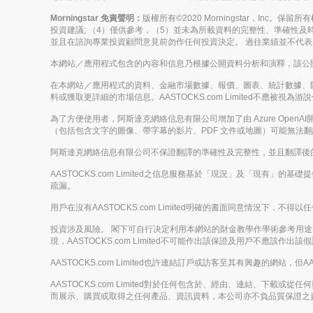
Morningstar 免責聲明：
版權所有©2020 Morningstar，Inc
投資建議; （4）僅供參考，（5）並未為所載資料的完整性、準確性及時
並且在諮詢專業投資顧問意見前勿作任何投資決定。 過往業績並不代
本網站／應用程式包含的內容和信息乃根據公開資料分析和演釋，該公開資料
在本網站／應用程式的資料、金融市場數據、報價、圖表、統計數據、
料或獲取更詳細的市場信息。AASTOCKS.com Limited不
為了方便使用者，阿斯達克網絡信息有限公司增加了由 Azure Op
（包括包含文字的圖像、帶字幕的影片、PDF 文件或地圖）可能無法
阿斯達克網絡信息有限公司不保證翻譯的準確性及完整性，並且翻譯後
AASTOCKS.com Limited之信息服務基於「現況」及「現有」
疏漏。
用戶在沒有AASTOCKS.com Limited明確的書面同意情況
投資涉及風險。 閣下可自行决定利用本網站的財金教學作學術參考用途，但
現，AASTOCKS.com Limited不可能作出該保證及用戶不應該作出該
AASTOCKS.com Limited也許連結訂戶或訪客至其有興趣的網站，但A
AASTOCKS.com Limited對於任何包含於、經由、連結、
而展示、購買或取得之任何產品、資訊資料，本公司亦不負品質保證之