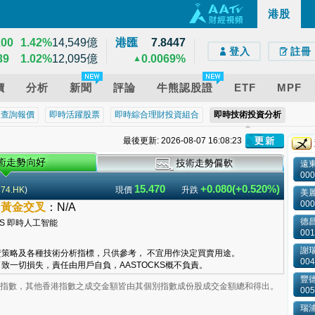
137
0.54%
2,597億
港股
e)
droid)
版網頁
32
0.39%
628億
200
1.42%
14,549億
港匯
7.8447
登入
註冊
39
1.02%
12,095億
0.0069%
▲
價
分析
新聞
評論
牛熊認股證
ETF
MPF
近查詢報價
即時活躍股票
即時綜合理財投資組合
即時技術投資分析
最後更新: 2026-08-07 16:08:23
遠
000
15.470
+0.080(+0.520%)
874.HK
)
現價
升跌
美
000
–
黃金交叉
：
N/A
德昌
001
謝
策略及各種技術分析指標，只供參考， 不宜用作決定買賣用途。
004
致一切損失，責任由用戶自負，AASTOCKS概不負責。
豐
業板指數，其他香港指數之成交金額皆由其個別指數成份股成交金額總和得出。
005
瑞