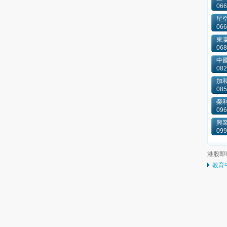
066
星
066
東
068
中國
082
加和
085
榮
096
興
099
港股即
教育