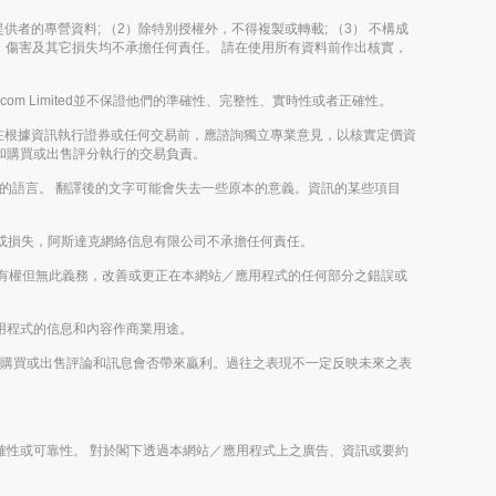
其內容提供者的專營資料; （2）除特別授權外，不得複製或轉載; （3） 不構成
決定、傷害及其它損失均不承擔任何責任。 請在使用所有資料前作出核實，
m Limited並不保證他們的準確性、完整性、實時性或者正確性。
在根據資訊執行證券或任何交易前，應諮詢獨立專業意見，以核實定價資
評論和購買或出售評分執行的交易負責。
以外的語言。 翻譯後的文字可能會失去一些原本的意義。資訊的某些項目
或損失，阿斯達克網絡信息有限公司不承擔任何責任。
imited有權但無此義務，改善或更正在本網站／應用程式的任何部分之錯誤或
／應用程式的信息和內容作商業用途。
或未來的購買或出售評論和訊息會否帶來贏利。過往之表現不一定反映未來之表
之正確性或可靠性。 對於閣下透過本網站／應用程式上之廣告、資訊或要約