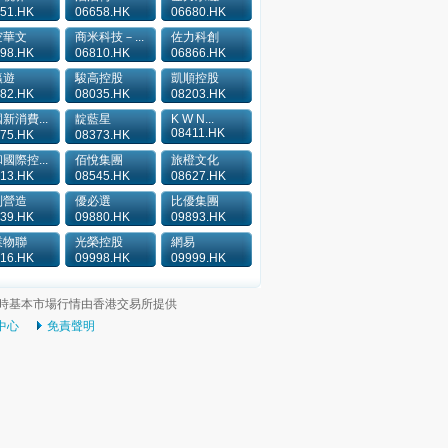
51.HK
06658.HK
06680.HK
空華文
商米科技－...
佐力科創
98.HK
06810.HK
06866.HK
瀛遊
駿高控股
凱順控股
82.HK
08035.HK
08203.HK
新消費...
靛藍星
K W N...
08411.HK
75.HK
08373.HK
國際控...
佰悅集團
旅橙文化
13.HK
08545.HK
08627.HK
利營造
優必選
比優集團
39.HK
09880.HK
09893.HK
業物聯
光榮控股
網易
16.HK
09998.HK
09999.HK
時基本市場行情由香港交易所提供
中心
免責聲明