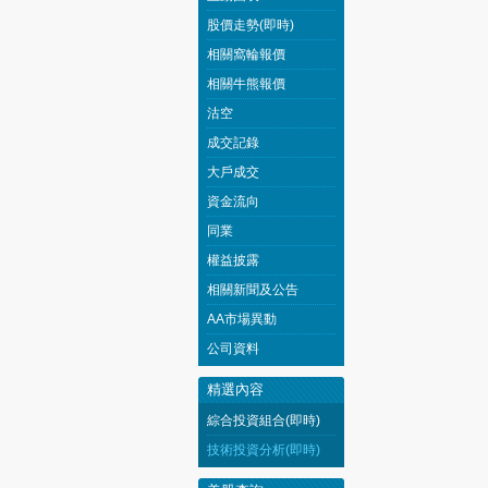
股價走勢(即時)
相關窩輪報價
相關牛熊報價
沽空
成交記錄
大戶成交
資金流向
同業
權益披露
相關新聞及公告
AA市場異動
公司資料
精選內容
綜合投資組合(即時)
技術投資分析(即時)