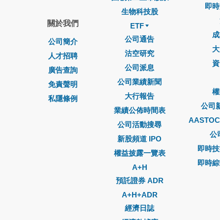
即時
生物科技股
關於我們
ETF
成
公司通告
公司簡介
大
沽空研究
人才招聘
資
公司派息
廣告查詢
公司業績新聞
免責聲明
權
大行報告
私隱條例
公司
業績公佈時間表
AASTO
公司活動搜尋
公
新股頻道 IPO
即時技
權益披露一覽表
即時綜
A+H
預託證券 ADR
A+H+ADR
經濟日誌