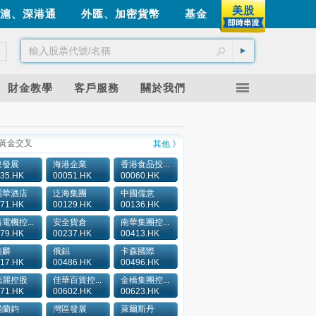
美股
滬、深港通
外匯、加密貨幣
基金
財金教學
客戶服務
關於我們
黃金交叉
其他 》
東發展
海港企業
香港食品投...
35.HK
00051.HK
00060.HK
麗華酒店
泛海集團
中國儒意
71.HK
00129.HK
00136.HK
電機控...
安全貨倉
南華集團控...
79.HK
00237.HK
00413.HK
瑞麟
俄鋁
卡森國際
17.HK
00486.HK
00496.HK
德麗控股
佳華百貨控...
金橋集團控...
71.HK
00602.HK
00623.HK
浦蘭鈞
灣區發展
萊爾斯丹