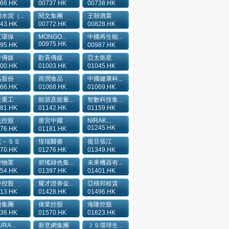
66.HK
00737.HK
00738.HK
水泥（...
閱文集團
王朝酒業
43.HK
00772.HK
00828.HK
江環保
MONGO...
中國再生能...
00975.HK
95.HK
00987.HK
青傳媒
歡喜傳媒
亞太衛星
00.HK
01003.HK
01045.HK
高股份
雨潤食品
中國健康科...
66.HK
01068.HK
01069.HK
金重工
能源及能量...
智數科技集...
81.HK
01142.HK
01159.HK
光控股
唐宮中國
NIRAK...
01245.HK
76.HK
01181.HK
廷－ＳＳ
恆瑞醫藥
復旦張江
70.HK
01276.HK
01349.HK
發物業
碧瑤綠色集...
未來機器有...
54.HK
01397.HK
01401.HK
帝控股
耀才證券金...
亞積邦租賃
13.HK
01428.HK
01496.HK
榮集團
偉業控股
海隆控股
36.HK
01570.HK
01623.HK
RA...
新意網集團
ＪＳ環球生...