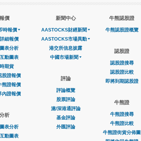
報價
新聞中心
牛熊認股證
即時報價
AASTOCKS財經新聞
牛熊認股證概覽
詳細報價
AASTOCKS市場異動
圖表分析
港交所信息披露
認股證
互動圖表
中國市場新聞
認股證搜尋
時期貨
認股證比較
認股證報價
評論
即將到期認股證
牛熊證報價
評論概覽
界內證報價
股票評論
牛熊證
滬/深港通評論
牛熊證搜尋
分析
基金評論
牛熊證比較
圖表分析
外匯評論
牛熊證街貨分佈圖
互動圖表