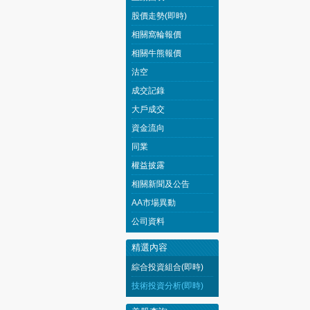
股價走勢(即時)
相關窩輪報價
相關牛熊報價
沽空
成交記錄
大戶成交
資金流向
同業
權益披露
相關新聞及公告
AA市場異動
公司資料
精選內容
綜合投資組合(即時)
技術投資分析(即時)