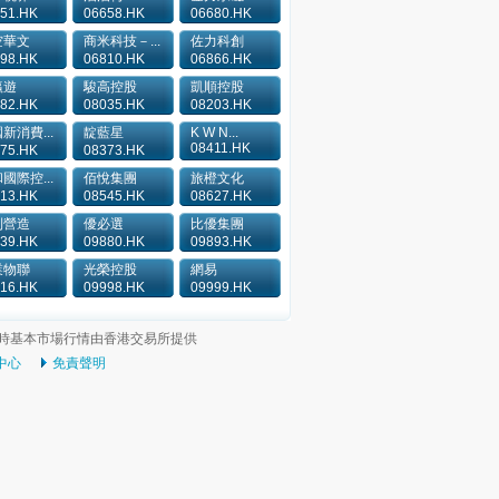
51.HK
06658.HK
06680.HK
空華文
商米科技－...
佐力科創
98.HK
06810.HK
06866.HK
瀛遊
駿高控股
凱順控股
82.HK
08035.HK
08203.HK
新消費...
靛藍星
K W N...
08411.HK
75.HK
08373.HK
國際控...
佰悅集團
旅橙文化
13.HK
08545.HK
08627.HK
利營造
優必選
比優集團
39.HK
09880.HK
09893.HK
業物聯
光榮控股
網易
16.HK
09998.HK
09999.HK
時基本市場行情由香港交易所提供
中心
免責聲明