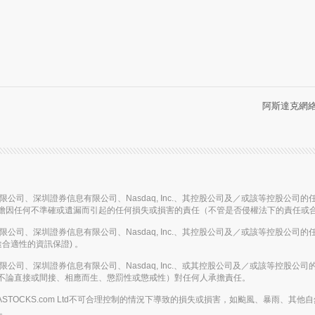
阿斯達克網絡信
信息有限公司、深圳證券信息有限公司、Nasdaq, Inc.、其控股公司及／或該等控
擔因任何不準確或遺漏而引起的任何損失或損害的責任（不管是否侵權法下的責任或
信息有限公司、深圳證券信息有限公司、Nasdaq, Inc.、其控股公司及／或該等控
合適性的資訊保證) 。
信息有限公司、深圳證券信息有限公司、Nasdaq, Inc.、或其控股公司及／或該等
不論直接或間接、相應而生、懲罰性或懲戒性）對任何人承擔責任。
或在AASTOCKS.com Ltd不可合理控制的情況下導致的損失或損害，如颱風、暴
務。