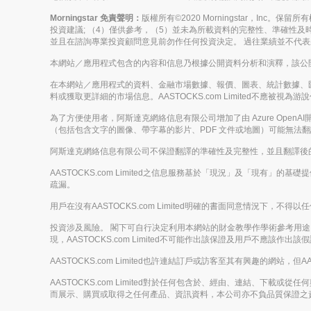
Morningstar 免責聲明：
版權所有©2020 Morningstar，Inc
投資建議; （4）僅供參考，（5）並未為所載資料的完整性、準確性及時
並且在諮詢專業投資顧問意見前勿作任何投資決定。 過往業績並不代
本網站／應用程式包含的內容和信息乃根據公開資料分析和演釋，該公開資料
在本網站／應用程式的資料、金融市場數據、報價、圖表、統計數據、
料或獲取更詳細的市場信息。AASTOCKS.com Limited不
為了方便使用者，阿斯達克網絡信息有限公司增加了由 Azure Op
（包括包含文字的圖像、帶字幕的影片、PDF 文件或地圖）可能無法
阿斯達克網絡信息有限公司不保證翻譯的準確性及完整性，並且翻譯後
AASTOCKS.com Limited之信息服務基於「現況」及「現有」
疏漏。
用戶在沒有AASTOCKS.com Limited明確的書面同意情況
投資涉及風險。 閣下可自行决定利用本網站的財金教學作學術參考用途，但
現，AASTOCKS.com Limited不可能作出該保證及用戶不應該作出該
AASTOCKS.com Limited也許連結訂戶或訪客至其有興趣的網站，但A
AASTOCKS.com Limited對於任何包含於、經由、連結、
而展示、購買或取得之任何產品、資訊資料，本公司亦不負品質保證之