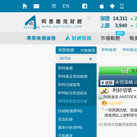
恆指
25,668
▲
简
EN
智財迅 (iPhon
智財迅 (An
手機
國指
8,531
▲
深證
14,311
▲
上證
3,940
▲
專業報價服務
財經視頻
巿場動態
報
港股報價
即時報價
即時最
代號搜尋
即時報價
即時最近查詢報價
永恆策略
(
即時活躍股票
利好信號 
即時綜合投資組合
即時技術投資分析
這是什麼?
*
一切買賣訊號、投資
詳細報價(即時)
因使用以上資料而引
派息紀錄
(1) 除恆生指數和創
圖表分析(即時)
互動圖表