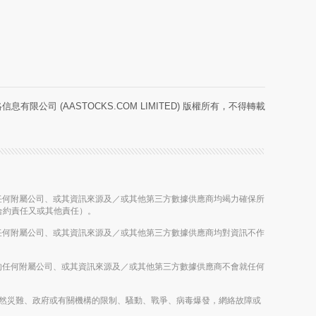
息有限公司 (AASTOCKS.COM LIMITED) 版權所有，不得轉載
股公司的任何附屬公司、或其資訊來源及／或其他第三方數據供應商均竭力確保所
合約責任又或其他責任）。
股公司的任何附屬公司、或其資訊來源及／或其他第三方數據供應商均對資訊不作
控股公司的任何附屬公司、或其資訊來源及／或其他第三方數據供應商不會就任何
雨、其他自然災難、政府或有關機構的限制、騷動、戰爭、病毒爆發，網絡故障或