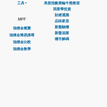
工具
美股指數窩輪牛熊教室
我要學投資
財經通識
MPF
品味家居
新盤驗樓
強積金概覽
新盤追蹤
強積金簡易搜尋
樓市解碼
強積金比較
強積金教學