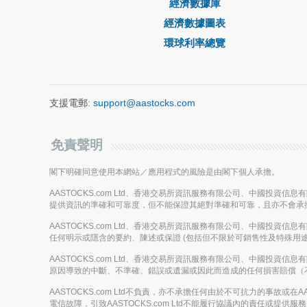
經濟數據庫
經濟數據圖表
環球利率總覽
支援電郵:
support@aastocks.com
免責聲明
閣下明確同意使用本網站／應用程式的風險是由閣下個人承擔。
AASTOCKS.com Ltd、香港交易所資訊服務有限公司、中國投資
提供資訊的準確和可靠度，但不能保證其絕對準確和可靠，且亦不會承
AASTOCKS.com Ltd、香港交易所資訊服務有限公司、中國投資
任何明示或隱含的要約、陳述或保證 (包括但不限於可銷售性及特殊用途
AASTOCKS.com Ltd、香港交易所資訊服務有限公司、中國投資
原因導致的中斷、不準確、錯誤或遺漏或因此而造成的任何損害賠償（
AASTOCKS.com Ltd不負責，亦不承擔任何由於不可抗力的事故
電信故障，引致AASTOCKS.com Ltd不能履行協議內的責任或提供服