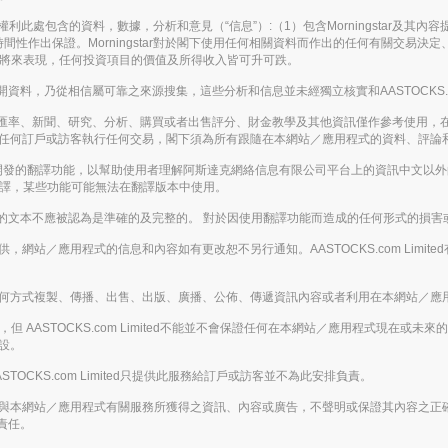
。保留所有權利此處包含的資料，數據，分析和意見（“信息”）:（1）包含Morningstar及
間性作出保證。Morningstar對於閣下使用任何相關資料而作出的任何有關交易
表將來表現，任何投資項目的價值及所得收入皆可升可跌。
，乃從相信屬可靠之來源搜集，這些分析和信息並未經獨立核實和AASTOCKS.co
匯率、新聞、研究、分析、購買或者出售評分、財金教學及其他資訊僅作參考使用，
應被視為游說任何訂戶或訪客執行任何交易，閣下須為所有跟隨在本網站／應用程式的資料、
enAI開發的翻譯功能，以幫助使用者理解阿斯達克網絡信息有限公司平台上的資訊中文
翻譯，某些功能可能無法在翻譯版本中使用。
的文本不應被認為是準確的及完整的。 對於因使用翻譯功能而造成的任何形式的損害
的基礎提供，網站／應用程式的信息和內容如有更改恕不另行通知。AASTOCKS.com L
下，不得以任何方式複製、傳播、出售、出版、廣播、公佈、傳遞資訊內容或者利用在本網站
 AASTOCKS.com Limited不能並不會保證任何在本網站／應用程式現在
假設。
ASTOCKS.com Limited只提供此服務給訂戶或訪客並不為此安排負責。
下載或從任何與本網站／應用程式有關服務所獲得之資訊、內容或廣告，不聲明或保證其內容
責任。