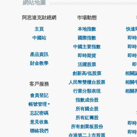
網站地圖
阿思達克財經網
巿場動態
主頁
本地指數
快速
中國站
國際指數
即時
中國主要指數
即時
產品資訊
即時期貨
即時
財金教學
活躍股票
即
創新高/低股票
相關
人民幣雙櫃台股票
相關
客戶服務
行業分類表現
相關
會員登記
指數成份股
帳號管理
所有國企股
忘記密碼
所有紅籌股
意見收集
即時
所有創業板股份
聯絡我們
即時
在港第二上市股票