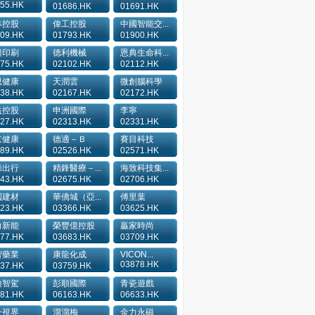
55.HK
01686.HK
01691.HK
林控股
偉工控股
中國智能交...
09.HK
01793.HK
01900.HK
興印刷
德利機械
恩典生命科...
75.HK
02102.HK
02112.HK
思健康
天潤雲
微創腦科學
38.HK
02167.HK
02172.HK
益控股
申洲國際
李寧
27.HK
02313.HK
02331.HK
京健康
德適－Ｂ
賽目科技
89.HK
02526.HK
02571.HK
操出行
精鋒醫療－...
海致科技集...
43.HK
02675.HK
02706.HK
國建材
華僑城（亞...
傅里葉
23.HK
03366.HK
03625.HK
力新能
榮豐億控股
贏家時尚
77.HK
03683.HK
03709.HK
智藥業
康龍化成
VICON...
03878.HK
37.HK
03759.HK
迪智駕
彭順國際
青瓷遊戲
81.HK
06163.HK
06633.HK
一視界
溜溜梅
金力永磁