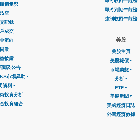
即將收回牛熊證
股價走勢
即將到期牛熊證
沽空
強制收回牛熊證
交記錄
戶成交
美股
金流向
同業
美股主頁
益披露
美股報價
新聞及公告
市場動態
CKS市場異動
分析
司資料
ETF
術投資分析
美股新聞
合投資組合
美國經濟日誌
外圍經濟數據