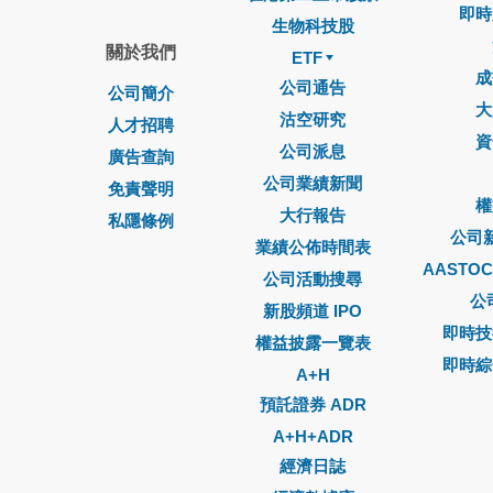
即時
生物科技股
關於我們
ETF
成
公司通告
公司簡介
大
沽空研究
人才招聘
資
公司派息
廣告查詢
公司業績新聞
免責聲明
權
大行報告
私隱條例
公司
業績公佈時間表
AASTO
公司活動搜尋
公
新股頻道 IPO
即時技
權益披露一覽表
即時綜
A+H
預託證券 ADR
A+H+ADR
經濟日誌