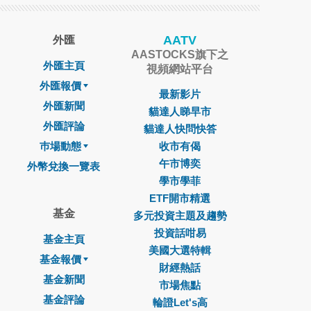
AATV
外匯
AASTOCKS旗下之
外匯主頁
視頻網站平台
外匯報價
最新影片
外匯新聞
貓達人睇早市
外匯評論
貓達人快問快答
巿場動態
收市有偈
午市博奕
外幣兌換一覽表
學市學菲
ETF開市精選
基金
多元投資主題及趨勢
投資話咁易
基金主頁
美國大選特輯
基金報價
財經熱話
基金新聞
市場焦點
基金評論
輪證Let's高