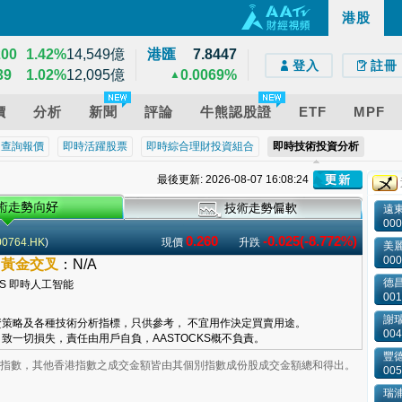
137
0.54%
2,597億
港股
e)
droid)
版網頁
32
0.39%
628億
200
1.42%
14,549億
港匯
7.8447
登入
註冊
39
1.02%
12,095億
0.0069%
▲
價
分析
新聞
評論
牛熊認股證
ETF
MPF
近查詢報價
即時活躍股票
即時綜合理財投資組合
即時技術投資分析
最後更新: 2026-08-07 16:08:24
遠
000
0.260
-0.025(-8.772%)
00764.HK
)
現價
升跌
美
000
–
黃金交叉
：
N/A
德昌
001
謝
策略及各種技術分析指標，只供參考， 不宜用作決定買賣用途。
004
致一切損失，責任由用戶自負，AASTOCKS概不負責。
豐
業板指數，其他香港指數之成交金額皆由其個別指數成份股成交金額總和得出。
005
瑞