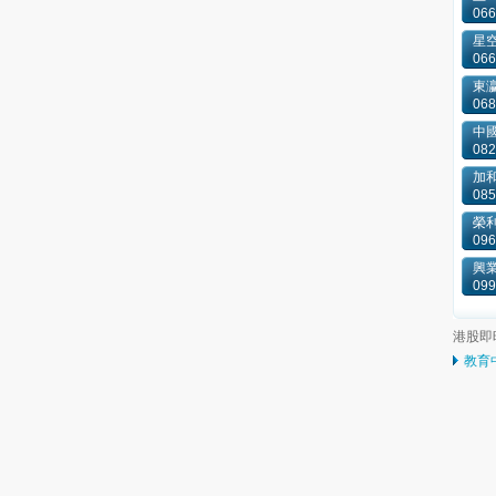
066
星
066
東
068
中國
082
加和
085
榮
096
興
099
港股即
教育