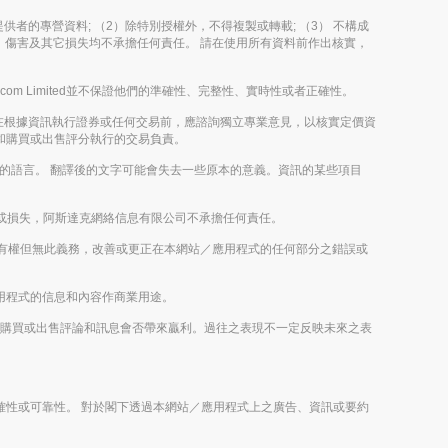
其內容提供者的專營資料; （2）除特別授權外，不得複製或轉載; （3） 不構成
決定、傷害及其它損失均不承擔任何責任。 請在使用所有資料前作出核實，
m Limited並不保證他們的準確性、完整性、實時性或者正確性。
在根據資訊執行證券或任何交易前，應諮詢獨立專業意見，以核實定價資
評論和購買或出售評分執行的交易負責。
以外的語言。 翻譯後的文字可能會失去一些原本的意義。資訊的某些項目
或損失，阿斯達克網絡信息有限公司不承擔任何責任。
imited有權但無此義務，改善或更正在本網站／應用程式的任何部分之錯誤或
／應用程式的信息和內容作商業用途。
或未來的購買或出售評論和訊息會否帶來贏利。過往之表現不一定反映未來之表
之正確性或可靠性。 對於閣下透過本網站／應用程式上之廣告、資訊或要約