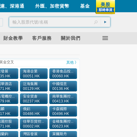
美股
滬、深港通
外匯、加密貨幣
基金
財金教學
客戶服務
關於我們
黃金交叉
其他 》
東發展
海港企業
香港食品投...
35.HK
00051.HK
00060.HK
麗華酒店
泛海集團
中國儒意
71.HK
00129.HK
00136.HK
電機控...
安全貨倉
南華集團控...
79.HK
00237.HK
00413.HK
瑞麟
俄鋁
卡森國際
17.HK
00486.HK
00496.HK
德麗控股
佳華百貨控...
金橋集團控...
71.HK
00602.HK
00623.HK
浦蘭鈞
灣區發展
萊爾斯丹