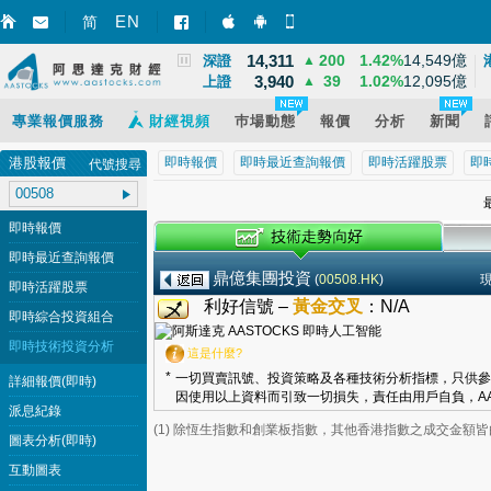
8,531
32
0.39%
628億
EN
國指
▲
简
智財迅 (iPhone)
智財迅 (Android)
手機版網頁
14,311
200
1.42%
14,549億
深證
▲
3,940
39
1.02%
12,095億
上證
▲
專業報價服務
財經視頻
巿場動態
報價
分析
新聞
港股報價
即時報價
即時最近查詢報價
即時活躍股票
即
代號搜尋
最
即時報價
即時最近查詢報價
鼎億集團投資
(
00508.HK
)
即時活躍股票
利好信號 –
黃金交叉
：
N/A
即時綜合投資組合
即時技術投資分析
這是什麼?
*
一切買賣訊號、投資策略及各種技術分析指標，只供參
詳細報價(即時)
因使用以上資料而引致一切損失，責任由用戶自負，AA
派息紀錄
(1) 除恆生指數和創業板指數，其他香港指數之成交金額
圖表分析(即時)
互動圖表