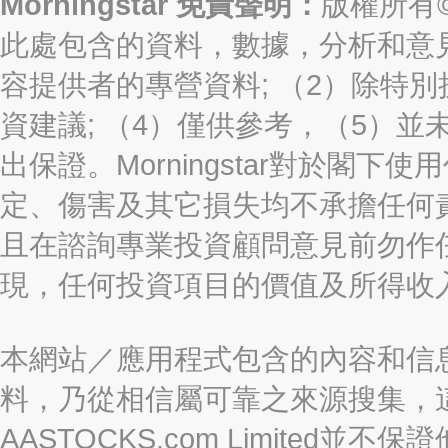
Morningstar 免責聲明：
版權所有©2
此處包含的資料，數據，分析和意見（“信
容提供者的專營資料; （2）除特別
資建議; （4）僅供參考，（5）
出保證。Morningstar對於閣
定、傷害及其它損失均不承擔任何
且在諮詢專業投資顧問意見前勿作
現，任何投資項目的價值及所得收
本網站／應用程式包含的內容和信
料，乃從相信屬可靠之來源搜集，
AASTOCKS.com Limite