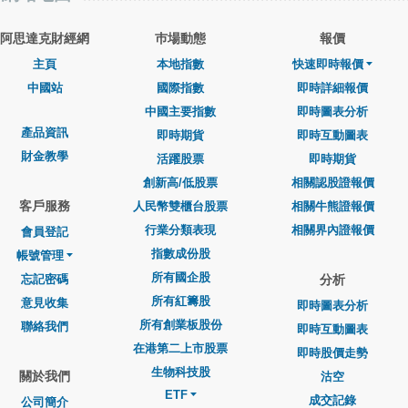
阿思達克財經網
巿場動態
報價
主頁
本地指數
快速即時報價
中國站
國際指數
即時詳細報價
中國主要指數
即時圖表分析
產品資訊
即時期貨
即時互動圖表
財金教學
活躍股票
即時期貨
創新高/低股票
相關認股證報價
客戶服務
人民幣雙櫃台股票
相關牛熊證報價
行業分類表現
相關界內證報價
會員登記
指數成份股
帳號管理
所有國企股
忘記密碼
分析
所有紅籌股
意見收集
即時圖表分析
所有創業板股份
聯絡我們
即時互動圖表
在港第二上市股票
即時股價走勢
生物科技股
關於我們
沽空
ETF
成交記錄
公司簡介