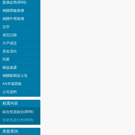
股價走勢(即時)
相關窩輪報價
相關牛熊報價
沽空
成交記錄
大戶成交
資金流向
同業
權益披露
相關新聞及公告
AA市場異動
公司資料
精選內容
綜合投資組合(即時)
技術投資分析(即時)
美股查詢