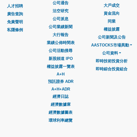
公司通告
大戶成交
人才招聘
沽空研究
資金流向
廣告查詢
公司派息
同業
免責聲明
公司業績新聞
權益披露
私隱條例
大行報告
公司新聞及公告
業績公佈時間表
AASTOCKS市場異動
公司活動搜尋
公司資料
新股頻道 IPO
即時技術投資分析
權益披露一覽表
即時綜合投資組合
A+H
預託證券 ADR
A+H+ADR
經濟日誌
經濟數據庫
經濟數據圖表
環球利率總覽