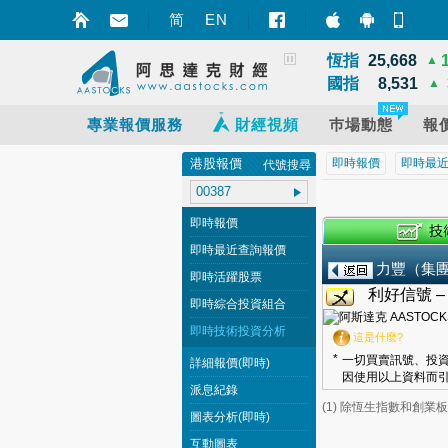
深證
14,311
▲
简
EN
智財迅 (iPhon
智財迅 (An
手機
上證
3,940
▲
恆指
25,668
▲
國指
8,531
▲
專業報價服務
財經視頻
巿場動態
報
港股報價
即時報價
即時最
代號搜尋
即時報價
即時最近查詢報價
力豐（集
即時活躍股票
利好信號 
即時綜合投資組合
即時技術投資分析
這是什麼?
*
一切買賣訊號、投資
詳細報價(即時)
因使用以上資料而引
派息紀錄
(1) 除恆生指數和創
圖表分析(即時)
互動圖表