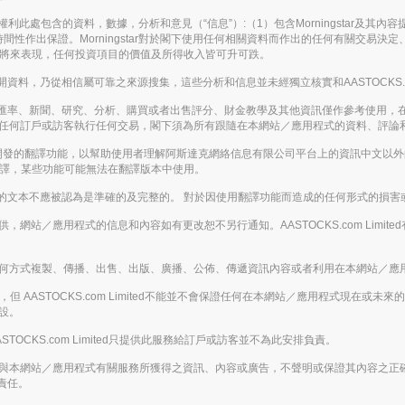
。保留所有權利此處包含的資料，數據，分析和意見（“信息”）:（1）包含Morningstar及
間性作出保證。Morningstar對於閣下使用任何相關資料而作出的任何有關交易
表將來表現，任何投資項目的價值及所得收入皆可升可跌。
，乃從相信屬可靠之來源搜集，這些分析和信息並未經獨立核實和AASTOCKS.co
匯率、新聞、研究、分析、購買或者出售評分、財金教學及其他資訊僅作參考使用，
應被視為游說任何訂戶或訪客執行任何交易，閣下須為所有跟隨在本網站／應用程式的資料、
enAI開發的翻譯功能，以幫助使用者理解阿斯達克網絡信息有限公司平台上的資訊中文
翻譯，某些功能可能無法在翻譯版本中使用。
的文本不應被認為是準確的及完整的。 對於因使用翻譯功能而造成的任何形式的損害
的基礎提供，網站／應用程式的信息和內容如有更改恕不另行通知。AASTOCKS.com L
下，不得以任何方式複製、傳播、出售、出版、廣播、公佈、傳遞資訊內容或者利用在本網站
 AASTOCKS.com Limited不能並不會保證任何在本網站／應用程式現在
假設。
ASTOCKS.com Limited只提供此服務給訂戶或訪客並不為此安排負責。
下載或從任何與本網站／應用程式有關服務所獲得之資訊、內容或廣告，不聲明或保證其內容
責任。