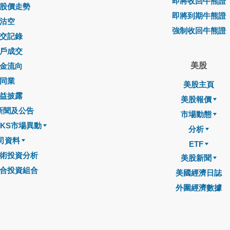
即將收回牛熊證
股價走勢
即將到期牛熊證
沽空
強制收回牛熊證
交記錄
戶成交
美股
金流向
同業
美股主頁
益披露
美股報價
新聞及公告
市場動態
CKS市場異動
分析
司資料
ETF
術投資分析
美股新聞
合投資組合
美國經濟日誌
外圍經濟數據