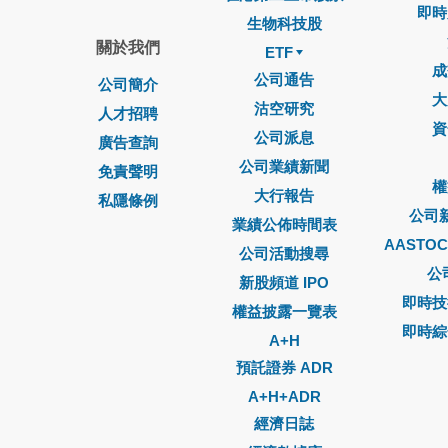
即時
生物科技股
關於我們
ETF
成
公司通告
公司簡介
大
沽空研究
人才招聘
資
公司派息
廣告查詢
公司業績新聞
免責聲明
權
大行報告
私隱條例
公司
業績公佈時間表
AASTO
公司活動搜尋
公
新股頻道 IPO
即時技
權益披露一覽表
即時綜
A+H
預託證券 ADR
A+H+ADR
經濟日誌