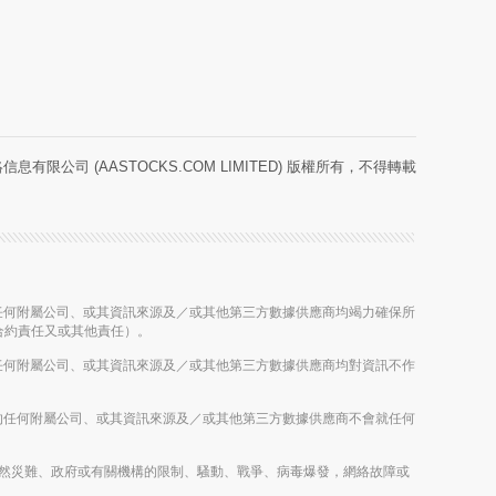
息有限公司 (AASTOCKS.COM LIMITED) 版權所有，不得轉載
股公司的任何附屬公司、或其資訊來源及／或其他第三方數據供應商均竭力確保所
合約責任又或其他責任）。
股公司的任何附屬公司、或其資訊來源及／或其他第三方數據供應商均對資訊不作
控股公司的任何附屬公司、或其資訊來源及／或其他第三方數據供應商不會就任何
雨、其他自然災難、政府或有關機構的限制、騷動、戰爭、病毒爆發，網絡故障或