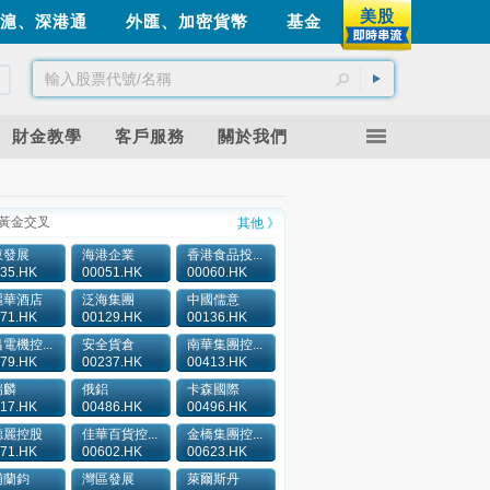
美股
滬、深港通
外匯、加密貨幣
基金
財金教學
客戶服務
關於我們
黃金交叉
其他 》
東發展
海港企業
香港食品投...
35.HK
00051.HK
00060.HK
麗華酒店
泛海集團
中國儒意
71.HK
00129.HK
00136.HK
電機控...
安全貨倉
南華集團控...
79.HK
00237.HK
00413.HK
瑞麟
俄鋁
卡森國際
17.HK
00486.HK
00496.HK
德麗控股
佳華百貨控...
金橋集團控...
71.HK
00602.HK
00623.HK
浦蘭鈞
灣區發展
萊爾斯丹