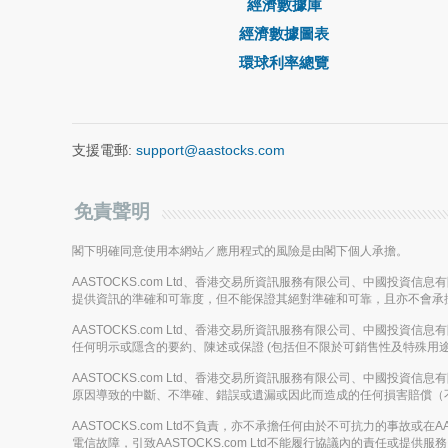
經濟數據庫
經濟數據圖表
環球利率總覽
支援電郵:
support@aastocks.com
免責聲明
閣下明確同意使用本網站／應用程式的風險是由閣下個人承擔。
AASTOCKS.com Ltd、香港交易所資訊服務有限公司、中國投資
提供資訊的準確和可靠度，但不能保證其絕對準確和可靠，且亦不會承
AASTOCKS.com Ltd、香港交易所資訊服務有限公司、中國投資
任何明示或隱含的要約、陳述或保證 (包括但不限於可銷售性及特殊用途
AASTOCKS.com Ltd、香港交易所資訊服務有限公司、中國投資
原因導致的中斷、不準確、錯誤或遺漏或因此而造成的任何損害賠償（
AASTOCKS.com Ltd不負責，亦不承擔任何由於不可抗力的事故
電信故障，引致AASTOCKS.com Ltd不能履行協議內的責任或提供服