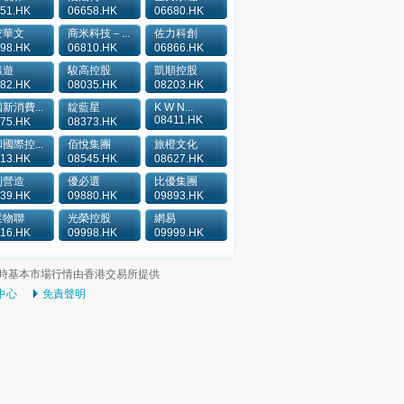
51.HK
06658.HK
06680.HK
空華文
商米科技－...
佐力科創
98.HK
06810.HK
06866.HK
瀛遊
駿高控股
凱順控股
82.HK
08035.HK
08203.HK
新消費...
靛藍星
K W N...
08411.HK
75.HK
08373.HK
國際控...
佰悅集團
旅橙文化
13.HK
08545.HK
08627.HK
利營造
優必選
比優集團
39.HK
09880.HK
09893.HK
業物聯
光榮控股
網易
16.HK
09998.HK
09999.HK
時基本市場行情由香港交易所提供
中心
免責聲明