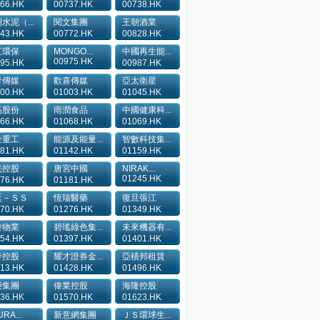
66.HK
00737.HK
00738.HK
水泥（...
閱文集團
王朝酒業
43.HK
00772.HK
00828.HK
江環保
MONGO...
中國再生能...
00975.HK
95.HK
00987.HK
青傳媒
歡喜傳媒
亞太衛星
00.HK
01003.HK
01045.HK
高股份
雨潤食品
中國健康科...
66.HK
01068.HK
01069.HK
金重工
能源及能量...
智數科技集...
81.HK
01142.HK
01159.HK
光控股
唐宮中國
NIRAK...
01245.HK
76.HK
01181.HK
廷－ＳＳ
恆瑞醫藥
復旦張江
70.HK
01276.HK
01349.HK
發物業
碧瑤綠色集...
未來機器有...
54.HK
01397.HK
01401.HK
帝控股
耀才證券金...
亞積邦租賃
13.HK
01428.HK
01496.HK
榮集團
偉業控股
海隆控股
36.HK
01570.HK
01623.HK
RA...
新意網集團
ＪＳ環球生...