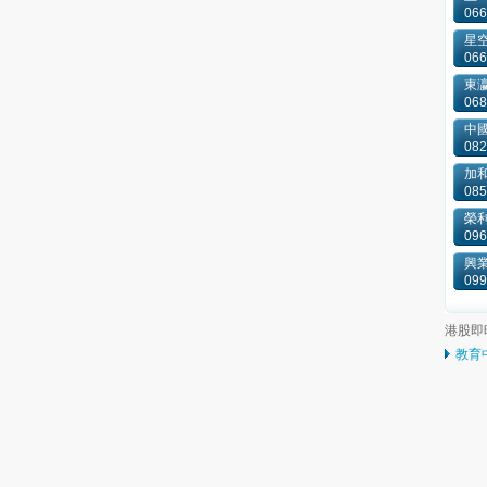
066
星
066
東
068
中國
082
加和
085
榮
096
興
099
港股即
教育