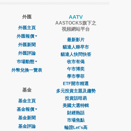
AATV
外匯
AASTOCKS旗下之
外匯主頁
視頻網站平台
外匯報價
最新影片
外匯新聞
貓達人睇早市
外匯評論
貓達人快問快答
巿場動態
收市有偈
午市博奕
外幣兌換一覽表
學市學菲
ETF開市精選
基金
多元投資主題及趨勢
投資話咁易
基金主頁
美國大選特輯
基金報價
財經熱話
基金新聞
市場焦點
基金評論
輪證Let's高