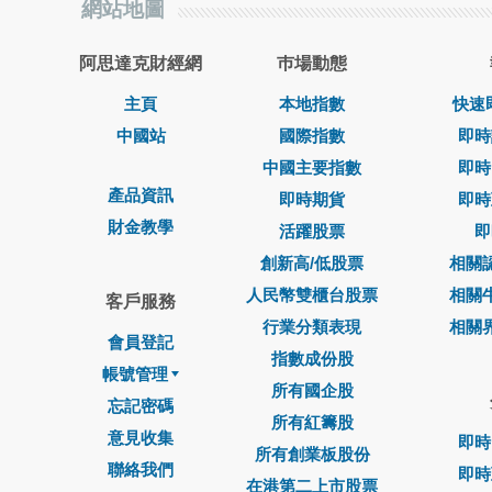
網站地圖
阿思達克財經網
巿場動態
主頁
本地指數
快速
中國站
國際指數
即時
中國主要指數
即時
產品資訊
即時期貨
即時
財金教學
活躍股票
即
創新高/低股票
相關
人民幣雙櫃台股票
相關
客戶服務
行業分類表現
相關
會員登記
指數成份股
帳號管理
所有國企股
忘記密碼
所有紅籌股
意見收集
即時
所有創業板股份
聯絡我們
即時
在港第二上市股票