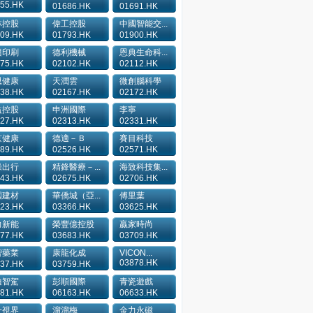
55.HK
01686.HK
01691.HK
林控股
偉工控股
中國智能交...
09.HK
01793.HK
01900.HK
興印刷
德利機械
恩典生命科...
75.HK
02102.HK
02112.HK
思健康
天潤雲
微創腦科學
38.HK
02167.HK
02172.HK
益控股
申洲國際
李寧
27.HK
02313.HK
02331.HK
京健康
德適－Ｂ
賽目科技
89.HK
02526.HK
02571.HK
操出行
精鋒醫療－...
海致科技集...
43.HK
02675.HK
02706.HK
國建材
華僑城（亞...
傅里葉
23.HK
03366.HK
03625.HK
力新能
榮豐億控股
贏家時尚
77.HK
03683.HK
03709.HK
智藥業
康龍化成
VICON...
03878.HK
37.HK
03759.HK
迪智駕
彭順國際
青瓷遊戲
81.HK
06163.HK
06633.HK
一視界
溜溜梅
金力永磁