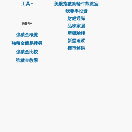
工具
美股指數窩輪牛熊教室
我要學投資
財經通識
MPF
品味家居
新盤驗樓
強積金概覽
新盤追蹤
強積金簡易搜尋
樓市解碼
強積金比較
強積金教學