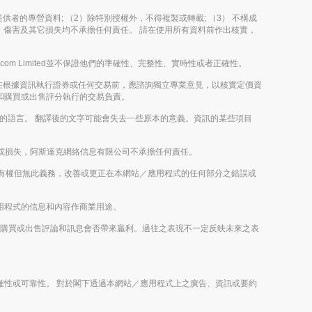
其內容提供者的專營資料; （2）除特別授權外，不得複製或轉載; （3） 不構成
決定、傷害及其它損失均不承擔任何責任。 請在使用所有資料前作出核實，
m Limited並不保證他們的準確性、完整性、實時性或者正確性。
在根據資訊執行證券或任何交易前，應諮詢獨立專業意見，以核實定價資
評論和購買或出售評分執行的交易負責。
以外的語言。 翻譯後的文字可能會失去一些原本的意義。資訊的某些項目
或損失，阿斯達克網絡信息有限公司不承擔任何責任。
imited有權但無此義務，改善或更正在本網站／應用程式的任何部分之錯誤或
／應用程式的信息和內容作商業用途。
或未來的購買或出售評論和訊息會否帶來贏利。過往之表現不一定反映未來之表
之正確性或可靠性。 對於閣下透過本網站／應用程式上之廣告、資訊或要約