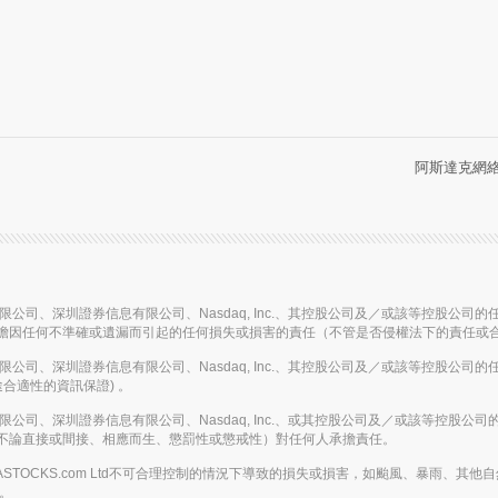
阿斯達克網絡信
信息有限公司、深圳證券信息有限公司、Nasdaq, Inc.、其控股公司及／或該等控
擔因任何不準確或遺漏而引起的任何損失或損害的責任（不管是否侵權法下的責任或
信息有限公司、深圳證券信息有限公司、Nasdaq, Inc.、其控股公司及／或該等控
合適性的資訊保證) 。
信息有限公司、深圳證券信息有限公司、Nasdaq, Inc.、或其控股公司及／或該等
不論直接或間接、相應而生、懲罰性或懲戒性）對任何人承擔責任。
或在AASTOCKS.com Ltd不可合理控制的情況下導致的損失或損害，如颱風、暴
務。