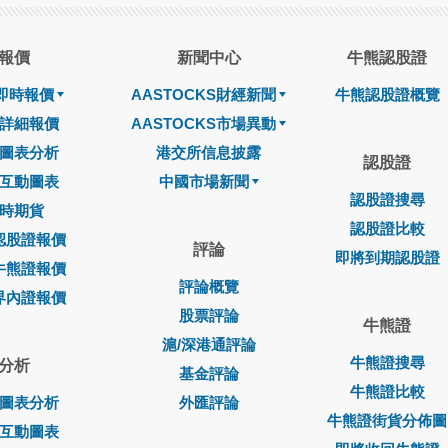
報價
新聞中心
牛熊認股證
即時報價
AASTOCKS財經新聞
牛熊認股證概覽
詳細報價
AASTOCKS市場異動
圖表分析
港交所信息披露
認股證
互動圖表
中國市場新聞
認股證搜尋
時期貨
認股證比較
認股證報價
評論
即將到期認股證
牛熊證報價
評論概覽
界內證報價
股票評論
牛熊證
滬/深港通評論
牛熊證搜尋
分析
基金評論
牛熊證比較
圖表分析
外匯評論
牛熊證街貨分佈圖
互動圖表