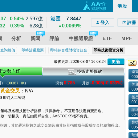
200
1.42%
14,549億
港股
e)
droid)
版網頁
39
1.02%
12,095億
137
0.54%
2,597億
港匯
7.8447
登入
註冊
32
0.39%
628億
0.0069%
▲
價
分析
新聞
評論
牛熊認股證
ETF
MPF
近查詢報價
即時活躍股票
即時綜合理財投資組合
即時技術投資分析
最後更新: 2026-08-07 16:08:24
遠
000
團）
0.785
-0.005(-0.633%)
(
00387.HK
)
現價
升跌
美
000
–
黃金交叉
：
N/A
德昌
001
謝
策略及各種技術分析指標，只供參考， 不宜用作決定買賣用途。
004
致一切損失，責任由用戶自負，AASTOCKS概不負責。
豐
業板指數，其他香港指數之成交金額皆由其個別指數成份股成交金額總和得出。
005
瑞