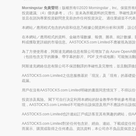
Morningstar 免責聲明：
版權所有©2020 Morningstar，Inc
投資建議; （4）僅供參考，（5）並未為所載資料的完整性、準確性及時
並且在諮詢專業投資顧問意見前勿作任何投資決定。 過往業績並不代
本網站／應用程式包含的內容和信息乃根據公開資料分析和演釋，該公開資料
在本網站／應用程式的資料、金融市場數據、報價、圖表、統計數據、
料或獲取更詳細的市場信息。AASTOCKS.com Limited不
為了方便使用者，阿斯達克網絡信息有限公司增加了由 Azure Op
（包括包含文字的圖像、帶字幕的影片、PDF 文件或地圖）可能無法
阿斯達克網絡信息有限公司不保證翻譯的準確性及完整性，並且翻譯後
AASTOCKS.com Limited之信息服務基於「現況」及「現有」
疏漏。
用戶在沒有AASTOCKS.com Limited明確的書面同意情況
投資涉及風險。 閣下可自行决定利用本網站的財金教學作學術參考用途，但
現，AASTOCKS.com Limited不可能作出該保證及用戶不應該作出該
AASTOCKS.com Limited也許連結訂戶或訪客至其有興趣的網站，但A
AASTOCKS.com Limited對於任何包含於、經由、連結、
而展示、購買或取得之任何產品、資訊資料，本公司亦不負品質保證之