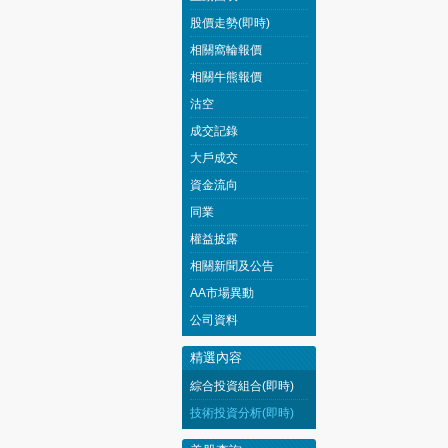
股價走勢(即時)
相關窩輪報價
相關牛熊報價
沽空
成交記錄
大戶成交
資金流向
同業
權益披露
相關新聞及公告
AA市場異動
公司資料
精選內容
綜合投資組合(即時)
技術投資分析(即時)