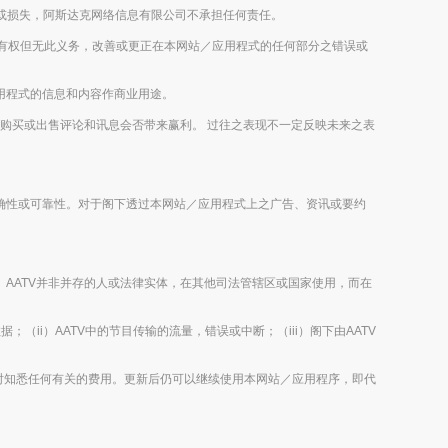
或损失，阿斯达克网络信息有限公司不承担任何责任。
imited有权但无此义务，改善或更正在本网站／应用程式的任何部分之错误或
／应用程式的信息和内容作商业用途。
未来的购买或出售评论和讯息会否带来赢利。 过往之表现不一定反映未来之表
容之正确性或可靠性。对于阁下透过本网站／应用程式上之广告、资讯或要约
ii）AATV并非并存的人或法律实体，在其他司法管辖区或国家使用，而在
数据；（ii）AATV中的节目传输的流量，错误或中断；（iii）阁下由AATV
时知悉任何有关的费用。更新后仍可以继续使用本网站／应用程序，即代