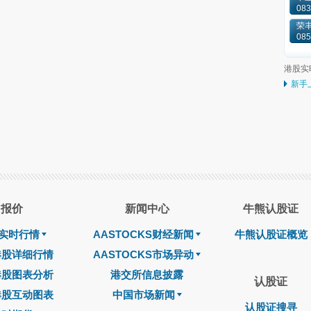
083
荣丰
085
港股实
新手
报价
新闻中心
牛熊认股证
实时行情
AASTOCKS财经新闻
牛熊认股证概览
港股详细行情
AASTOCKS市场异动
港股图表分析
港交所信息披露
认股证
港股互动图表
中国市场新闻
认股证搜寻