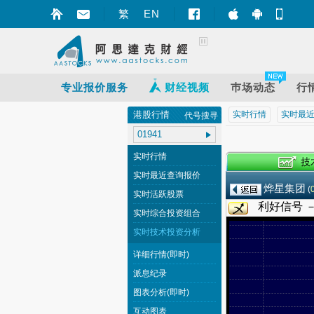
繁
EN
智财迅 (iPhon
智财迅 (An
手机
专业报价服务
财经视频
巿场动态
行
港股行情
实时行情
实时最
代号搜寻
实时行情
实时最近查询报价
烨星集团
(
实时活跃股票
利好信号 
实时综合投资组合
实时技术投资分析
详细行情(即时)
派息纪录
图表分析(即时)
互动图表