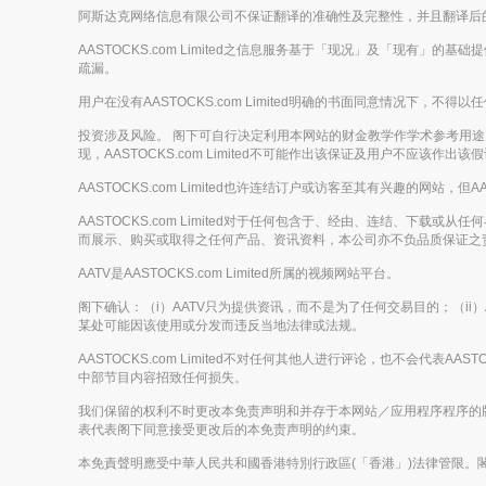
阿斯达克网络信息有限公司不保证翻译的准确性及完整性，并且翻译后
AASTOCKS.com Limited之信息服务基于「现况」及「现有」
疏漏。
用户在没有AASTOCKS.com Limited明确的书面同意情况
投资涉及风险。 阁下可自行决定利用本网站的财金教学作学术参考用途，但
现，AASTOCKS.com Limited不可能作出该保证及用户不应该作出该假
AASTOCKS.com Limited也许连结订户或访客至其有兴趣的网站，但A
AASTOCKS.com Limited对于任何包含于、经由、连结、
而展示、购买或取得之任何产品、资讯资料，本公司亦不负品质保证之
AATV是AASTOCKS.com Limited所属的视频网站平台。
阁下确认：（i）AATV只为提供资讯，而不是为了任何交易目的；（ii）
某处可能因该使用或分发而违反当地法律或法规。
AASTOCKS.com Limited不对任何其他人进行评论，也不会代表A
中部节目内容招致任何损失。
我们保留的权利不时更改本免责声明和并存于本网站／应用程序程序的
表代表阁下同意接受更改后的本免责声明的约束。
本免責聲明應受中華人民共和國香港特別行政區(「香港」)法律管限。