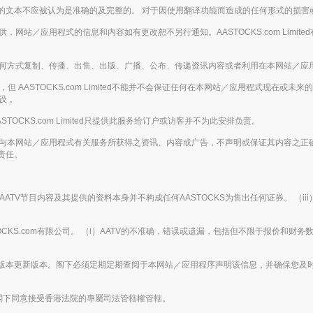
的文本不应被认为是准确的及完整的。 对于因使用翻译功能而造成的任何形式的损害
的基础提供，网站／应用程式的信息和内容如有更改恕不另行通知。AASTOCKS.com L
下，不得以任何方式复制、传播、出售、出版、广播、公布、传递资讯内容或者利用在本网站
 AASTOCKS.com Limited不能并不会保证任何在本网站／应用程式现在或
设 。
ASTOCKS.com Limited只提供此服务给订户或访客并不为此安排负责。
下载或从任何与本网站／应用程式有关服务所获得之资讯、内容或广告，不声明或保证其内
责任。
AATV节目内容及其提供的资料本身并不构成任何AASTOCKS为售出任何证券。 （i
ASTOCKS.com有限公司。 （i）AATV的不准确，错误或遗漏，包括但不限于报价和财务
版本更新版本。阁下必须定期定期查阅于本网站／应用程序声明该信息，并确保您及
閣下同意接受香港法院的專屬司法管轄權管轄。