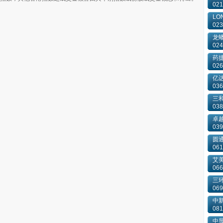
021
LON
023
龙
024
药捷
026
亿
036
三和
038
卓越
039
圆通
061
艾
066
三
069
中
081
中显