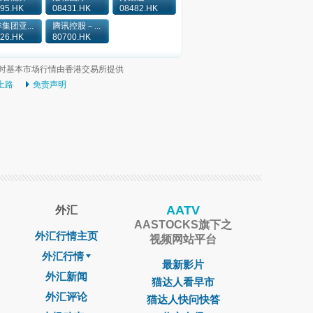
95.HK
08431.HK
08482.HK
集团亚...
腾讯控股－...
26.HK
80700.HK
时基本市场行情由香港交易所提供
上路
免责声明
AATV
外汇
AASTOCKS旗下之
外汇行情主页
视频网站平台
外汇行情
最新影片
外汇新闻
猫达人看早市
外汇评论
猫达人快问快答