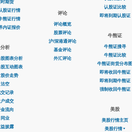
实时期货
认股证比较
认股证行情
评论
即将到期认股证
牛熊证行情
评论概览
界内证报价
股票评论
牛熊证
沪/深港通评论
牛熊证搜寻
分析
基金评论
牛熊证比较
港股图表分析
外汇评论
牛熊证街货分布
港股互动图表
即将收回牛熊证
时股价走势
即将到期牛熊证
沽空
强制收回牛熊证
成交记录
大户成交
美股
资金流向
同业
美股行情主页
权益披露
美股行情