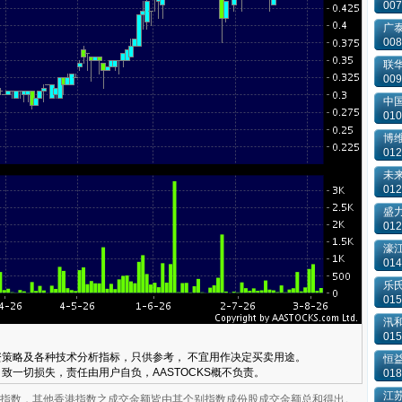
007
广泰
008
联
009
中国
010
博
012
未来
012
盛
012
濠
014
乐氏
015
汛
015
策略及各种技术分析指标，只供参考， 不宜用作决定买卖用途。
恒
致一切损失，责任由用户自负，AASTOCKS概不负责。
018
江
业板指数，其他香港指数之成交金额皆由其个别指数成份股成交金额总和得出。