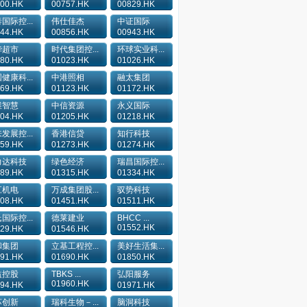
00.HK
00757.HK
00829.HK
国际控...
伟仕佳杰
中证国际
44.HK
00856.HK
00943.HK
华超市
时代集团控...
环球实业科...
80.HK
01023.HK
01026.HK
健康科...
中港照相
融太集团
69.HK
01123.HK
01172.HK
维智慧
中信资源
永义国际
04.HK
01205.HK
01218.HK
发展控...
香港信贷
知行科技
59.HK
01273.HK
01274.HK
力达科技
绿色经济
瑞昌国际控...
89.HK
01315.HK
01334.HK
江机电
万成集团股...
驭势科技
08.HK
01451.HK
01511.HK
国际控...
德莱建业
BHCC ...
01552.HK
29.HK
01546.HK
和集团
立基工程控...
美好生活集...
91.HK
01690.HK
01850.HK
益控股
TBKS ...
弘阳服务
01960.HK
94.HK
01971.HK
苏创新
瑞科生物－...
脑洞科技