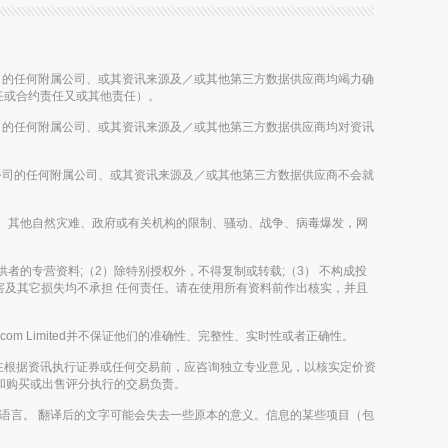
等控股公司的任何附属公司、或其资讯来源及／或其他第三方数据供应商均竭力确
任或合约责任又或其他责任）。
等控股公司的任何附属公司、或其资讯来源及／或其他第三方数据供应商均对资讯
该等控股公司的任何附属公司、或其资讯来源及／或其他第三方数据供应商不会就
如台风、暴雨、其他自然灾难、政府或有关机构的限制、骚动、战争、病毒爆发，网
及其内容提供者的专营资料;（2）除特别授权外，不得复制或转载;（3） 不构成投
，伤害及其它损失均不承担 任何责任。请在使用所有资料前作出核实，并且
m Limited并不保证他们的准确性、完整性、实时性或者正确性。
在根据资讯执行证券或任何交易前，应咨询独立专业意见，以核实定价资
评论和购买或出售评分执行的交易负责。
外的语言。 翻译后的文字可能会失去一些原本的意义。信息的某些项目（包