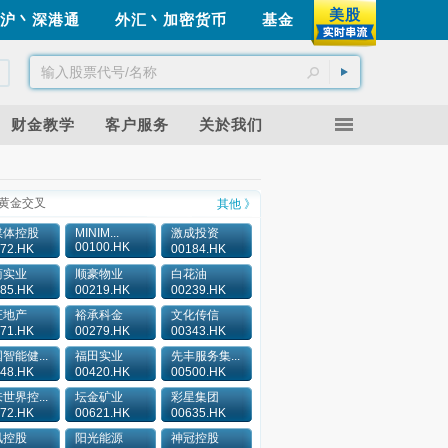
美股
沪丶深港通
外汇丶加密货币
基金
财金教学
客户服务
关於我们
黄金交叉
其他 》
媒体控股
MINIM...
激成投资
00100.HK
72.HK
00184.HK
商实业
顺豪物业
白花油
85.HK
00219.HK
00239.HK
证地产
裕承科金
文化传信
71.HK
00279.HK
00343.HK
智能健...
福田实业
先丰服务集...
48.HK
00420.HK
00500.HK
世界控...
坛金矿业
彩星集团
72.HK
00621.HK
00635.HK
讯控股
阳光能源
神冠控股