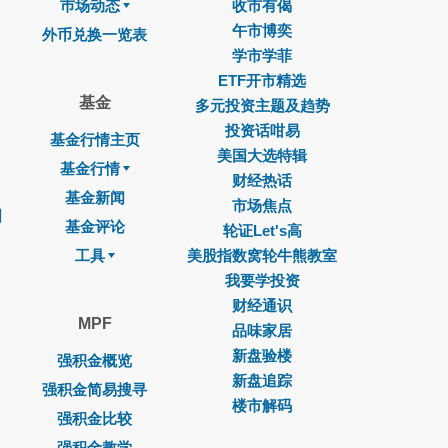
巿场动态
收市有偈
午市博奕
外币兑换一览表
学市学菲
ETF开市精选
基金
多元投资主题及趋势
投资话咁易
基金行情主页
美国大选特辑
基金行情
财经热话
基金新闻
市场焦点
图
基金评论
轮证Let's高
工具
美股指数窝轮牛熊教室
我要学投资
财经通识
MPF
品味家居
新盘验楼
强积金概览
新盘追踪
强积金简易搜寻
楼市解码
强积金比较
强积金教学