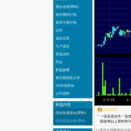
股价走势(即时)
相关窝轮行情
相关牛熊行情
沽空
成交记录
大户成交
资金流向
同业
权益披露
相关新闻及公告
AA市场异动
公司资料
精选内容
这是什麽?
综合投资组合(即时)
*
一切买卖讯号丶投资
技术投资分析(即时)
因使用以上资料而引
(1) 除恒生指数和创