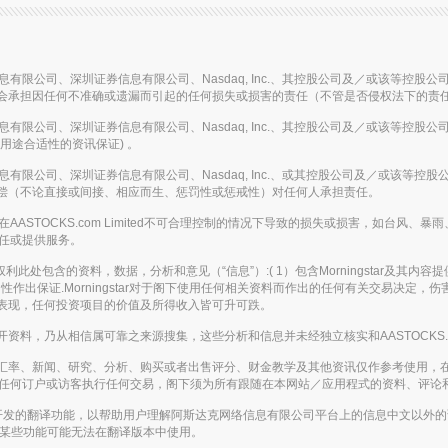
国投资信息有限公司、深圳证券信息有限公司、Nasdaq, Inc.、其控股公司及／或该
会承担因任何不准确或遗漏而引起的任何损失或损害的责任（不管是否侵权法下的责
国投资信息有限公司、深圳证券信息有限公司、Nasdaq, Inc.、其控股公司及／或该
用途合适性的资讯保证) 。
国投资信息有限公司、深圳证券信息有限公司、Nasdaq, Inc.、或其控股公司及／或
偿（不论直接或间接、相应而生、惩罚性或惩戒性）对任何人承担责任。
的事故或在AASTOCKS.com Limited不可合理控制的情况下导致的损失或损害，
的责任或提供服务。
。保留所有权利此处包含的资料，数据，分析和意见（“信息”）:( 1）包含Morningstar
作出保证.Morningstar对于阁下使用任何相关资料而作出的任何有关交易决定
表现，任何投资项目的价值及所得收入皆可升可跌。
，乃从相信属可靠之来源搜集，这些分析和信息并未经独立核实和AASTOCKS.co
汇率、新闻、研究、分析、购买或者出售评分、财金教学及其他资讯仅作参考使用，
应被视为游说任何订户或访客执行任何交易，阁下须为所有跟随在本网站／应用程式的资料、
enAI开发的翻译功能，以帮助用户理解阿斯达克网络信息有限公司平台上的信息中文以
，某些功能可能无法在翻译版本中使用。