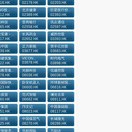
16.HK
02179.HK
02203.HK
G投...
北京健康
巨星医疗控...
12.HK
02389.HK
02393.HK
蟠科技
晋商银行
讯众通信
65.HK
02558.HK
02597.HK
安康－...
长风药业
威胜控股
17.HK
02652.HK
03393.HK
达中国
正力新能
荣丰亿控股
39.HK
03677.HK
03683.HK
建筑集...
VICON...
时代电气
03878.HK
22.HK
03898.HK
教育集...
光丽科技
信越控股
78.HK
06036.HK
06038.HK
国际快...
卧安机器人
环球新材国...
23.HK
06600.HK
06616.HK
美疫苗
范式智能
澜沧古茶
60.HK
06682.HK
06911.HK
环集团
邝文记
中国基础能...
51.HK
08023.HK
08117.HK
新控股
中国煤层气
长城微光
25.HK
08270.HK
08286.HK
智能齐...
浩柏国际
万励达