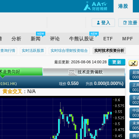
港股
e)
droid)
版网页
登入
注册
情
分析
新闻
评论
牛熊认股证
ETF
MPF
近查询行情
实时活跃股票
实时综合理财投资组合
实时技术投资分析
最后更新: 2026-08-06 14:00:28
超
000
0.550
0.000(0.000%)
01941.HK
)
现价
升跌
正
001
－
黄金交叉
：
N/A
亚
002
中国
003
未来
005
腾