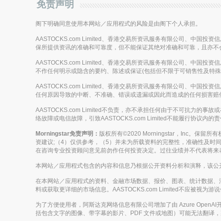
免责声明
阁下明确同意使用本网站／应用程式的风险是由阁下个人承担。
AASTOCKS.com Limited、香港交易所资讯服务有限公司、中
保所提供资讯的准确和可靠度，但不能保证其绝对准确和可靠，且亦不
AASTOCKS.com Limited、香港交易所资讯服务有限公司、中
不作任何明示或隐含的要约、陈述或保证(包括但不限于可销售性及特殊
AASTOCKS.com Limited、香港交易所资讯服务有限公司、中
任何原因导致的中断、不准确、错误或遗漏或因此而造成的任何损害赔
AASTOCKS.com Limited不负责，亦不承担任何由于不可抗力
络故障或电信故障，引致AASTOCKS.com Limited不能履行协议内
Morningstar免责声明：
版权所有©2020 Morningstar，Inc
资建议;（4）仅供参考，（5）并未为所载资料的完整性，准确性及时间性
在咨询专业投资顾问意见前勿作任何投资决定。过往业绩并不代表将来
本网站／应用程式包含的内容和信息乃根据公开资料分析和演释，该公开资料
在本网站／应用程式的资料、金融市场数据、报价、图表、统计数据、
料或获取更详细的市场信息。AASTOCKS.com Limited不
为了方便使用者，阿斯达克网络信息有限公司增加了由 Azure Op
括包含文字的图像、带字幕的影片、PDF 文件或地图）可能无法翻译