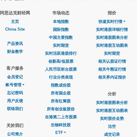
阿思达克财经网
巿场动态
报价
主页
本地指数
快速实时行情
China Site
国际指数
实时港股详细行情
中国主要指数
实时港股图表分析
产品资讯
实时期货
实时港股互动图表
财金教学
实时活跃港股排行
实时期货
创新高/低股票
相关认股证行情
客户服务
人民币双柜台股票
相关牛熊证行情
会员登记
行业分类表现
相关界内证报价
帐号管理
指数成份股
忘记密码
所有国企股
分析
用户反馈
所有红筹股
实时港股图表分析
联络我们
所有创业板股份
实时港股互动图表
在港第二上市股票
实时股价走势
生物科技股
关於我们
沽空
ETF
公司简介
成交记录