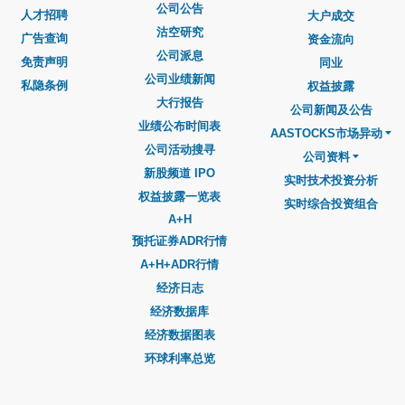
公司公告
人才招聘
大户成交
沽空研究
广告查询
资金流向
公司派息
免责声明
同业
公司业绩新闻
私隐条例
权益披露
大行报告
公司新闻及公告
业绩公布时间表
AASTOCKS市场异动
公司活动搜寻
公司资料
新股频道 IPO
实时技术投资分析
权益披露一览表
实时综合投资组合
A+H
预托证券ADR行情
A+H+ADR行情
经济日志
经济数据库
经济数据图表
环球利率总览