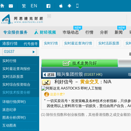
EN
繁
智财迅 (iPhone)
智财迅 (Android)
手机版网页
专业报价服务
财经视频
巿场动态
行情
分析
新闻
港股行情
实时行情
实时最近查询行情
实时活跃股票
实
代号搜寻
最
实时行情
实时最近查询报价
顺兴集团控股
(
01637.HK
)
实时活跃股票
利好信号 －
黄金交叉
：
N/A
实时综合投资组合
实时技术投资分析
这是什麽?
*
一切买卖讯号丶投资策略及各种技术分析指标，只供参
详细行情(即时)
因使用以上资料而引致一切损失，责任由用户自负，AA
派息纪录
(1) 除恒生指数和创业板指数，其他香港指数之成交金额
图表分析(即时)
互动图表