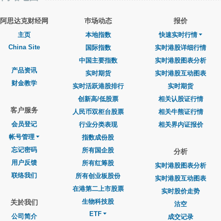
阿思达克财经网
巿场动态
报价
主页
本地指数
快速实时行情
China Site
国际指数
实时港股详细行情
中国主要指数
实时港股图表分析
产品资讯
实时期货
实时港股互动图表
财金教学
实时活跃港股排行
实时期货
创新高/低股票
相关认股证行情
客户服务
人民币双柜台股票
相关牛熊证行情
会员登记
行业分类表现
相关界内证报价
帐号管理
指数成份股
忘记密码
所有国企股
分析
用户反馈
所有红筹股
实时港股图表分析
联络我们
所有创业板股份
实时港股互动图表
在港第二上市股票
实时股价走势
生物科技股
关於我们
沽空
ETF
公司简介
成交记录