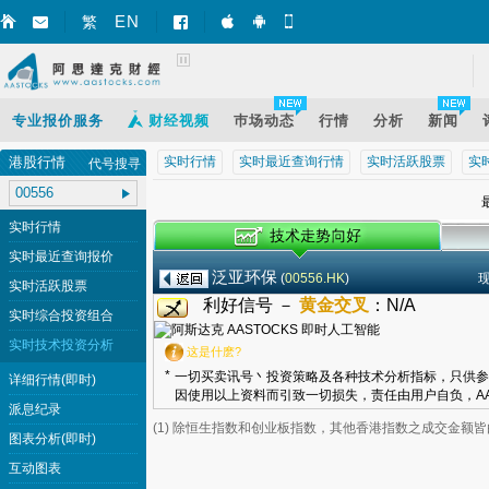
EN
繁
智财迅 (iPhone)
智财迅 (Android)
手机版网页
专业报价服务
财经视频
巿场动态
行情
分析
新闻
港股行情
实时行情
实时最近查询行情
实时活跃股票
实
代号搜寻
最
实时行情
实时最近查询报价
泛亚环保
(
00556.HK
)
实时活跃股票
利好信号 －
黄金交叉
：
N/A
实时综合投资组合
实时技术投资分析
这是什麽?
*
一切买卖讯号丶投资策略及各种技术分析指标，只供参
详细行情(即时)
因使用以上资料而引致一切损失，责任由用户自负，AA
派息纪录
(1) 除恒生指数和创业板指数，其他香港指数之成交金额
图表分析(即时)
互动图表