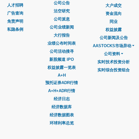
公司公告
人才招聘
大户成交
沽空研究
广告查询
资金流向
公司派息
免责声明
同业
公司业绩新闻
私隐条例
权益披露
大行报告
公司新闻及公告
业绩公布时间表
AASTOCKS市场异动
公司活动搜寻
公司资料
新股频道 IPO
实时技术投资分析
权益披露一览表
实时综合投资组合
A+H
预托证券ADR行情
A+H+ADR行情
经济日志
经济数据库
经济数据图表
环球利率总览