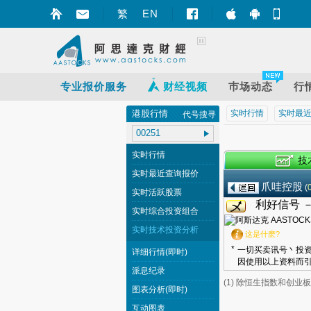
繁
EN
智财迅 (iPhon
智财迅 (An
手机
专业报价服务
财经视频
巿场动态
行
港股行情
实时行情
实时最
代号搜寻
实时行情
实时最近查询报价
爪哇控股
(
实时活跃股票
利好信号 
实时综合投资组合
实时技术投资分析
这是什麽?
*
一切买卖讯号丶投资
详细行情(即时)
因使用以上资料而引
派息纪录
(1) 除恒生指数和创
图表分析(即时)
互动图表