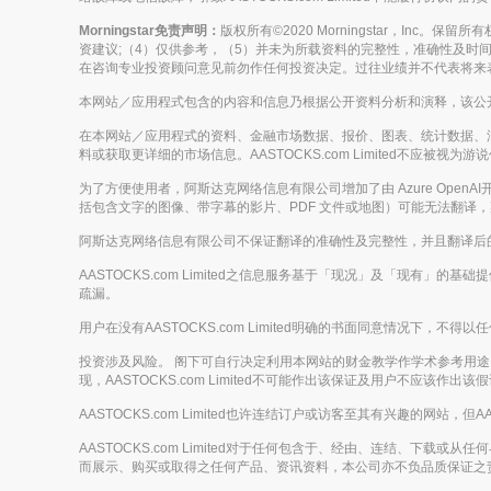
Morningstar免责声明：
版权所有©2020 Morningstar，Inc
资建议;（4）仅供参考，（5）并未为所载资料的完整性，准确性及时间性
在咨询专业投资顾问意见前勿作任何投资决定。过往业绩并不代表将来
本网站／应用程式包含的内容和信息乃根据公开资料分析和演释，该公开资料
在本网站／应用程式的资料、金融市场数据、报价、图表、统计数据、
料或获取更详细的市场信息。AASTOCKS.com Limited不
为了方便使用者，阿斯达克网络信息有限公司增加了由 Azure Op
括包含文字的图像、带字幕的影片、PDF 文件或地图）可能无法翻译
阿斯达克网络信息有限公司不保证翻译的准确性及完整性，并且翻译后
AASTOCKS.com Limited之信息服务基于「现况」及「现有」
疏漏。
用户在没有AASTOCKS.com Limited明确的书面同意情况
投资涉及风险。 阁下可自行决定利用本网站的财金教学作学术参考用途，但
现，AASTOCKS.com Limited不可能作出该保证及用户不应该作出该假
AASTOCKS.com Limited也许连结订户或访客至其有兴趣的网站，但A
AASTOCKS.com Limited对于任何包含于、经由、连结、
而展示、购买或取得之任何产品、资讯资料，本公司亦不负品质保证之