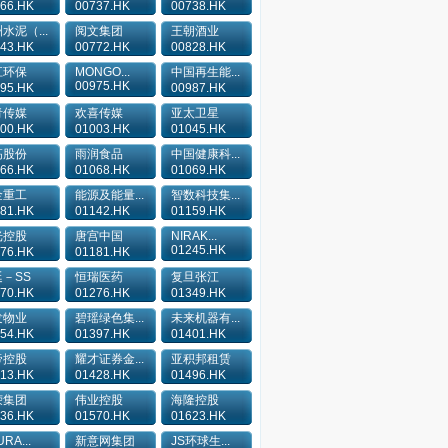
66.HK
00737.HK
00738.HK
水泥（...
阅文集团
王朝酒业
43.HK
00772.HK
00828.HK
江环保
MONGO...
中国再生能...
00975.HK
95.HK
00987.HK
青传媒
欢喜传媒
亚太卫星
00.HK
01003.HK
01045.HK
高股份
雨润食品
中国健康科...
66.HK
01068.HK
01069.HK
金重工
能源及能量...
智数科技集...
81.HK
01142.HK
01159.HK
光控股
唐宫中国
NIRAK...
01245.HK
76.HK
01181.HK
－SS
恒瑞医药
复旦张江
70.HK
01276.HK
01349.HK
发物业
碧瑶绿色集...
未来机器有...
54.HK
01397.HK
01401.HK
帝控股
耀才证券金...
亚积邦租赁
13.HK
01428.HK
01496.HK
荣集团
伟业控股
海隆控股
36.HK
01570.HK
01623.HK
RA...
新意网集团
JS环球生...