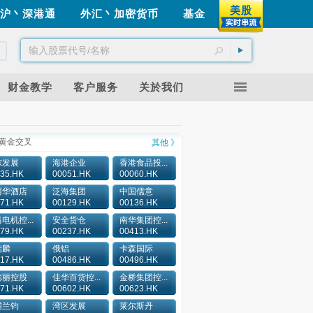
美股
沪丶深港通
外汇丶加密货币
基金
财金教学
客户服务
关於我们
黄金交叉
其他 》
东发展
海港企业
香港食品投...
35.HK
00051.HK
00060.HK
丽华酒店
泛海集团
中国儒意
71.HK
00129.HK
00136.HK
电机控...
安全货仓
南华集团控...
79.HK
00237.HK
00413.HK
瑞麟
俄铝
卡森国际
17.HK
00486.HK
00496.HK
德丽控股
佳华百货控...
金桥集团控...
71.HK
00602.HK
00623.HK
浦兰钧
湾区发展
莱尔斯丹