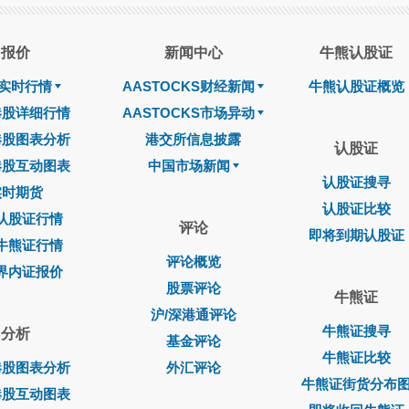
报价
新闻中心
牛熊认股证
实时行情
AASTOCKS财经新闻
牛熊认股证概览
港股详细行情
AASTOCKS市场异动
港股图表分析
港交所信息披露
认股证
港股互动图表
中国市场新闻
认股证搜寻
实时期货
认股证比较
认股证行情
评论
即将到期认股证
牛熊证行情
评论概览
界内证报价
股票评论
牛熊证
沪/深港通评论
牛熊证搜寻
分析
基金评论
牛熊证比较
港股图表分析
外汇评论
牛熊证街货分布
港股互动图表