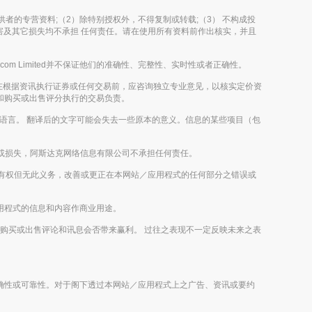
及其内容提供者的专营资料;（2）除特别授权外，不得复制或转载;（3） 不构成投
，伤害及其它损失均不承担 任何责任。请在使用所有资料前作出核实，并且
m Limited并不保证他们的准确性、完整性、实时性或者正确性。
在根据资讯执行证券或任何交易前，应咨询独立专业意见，以核实定价资
评论和购买或出售评分执行的交易负责。
外的语言。 翻译后的文字可能会失去一些原本的意义。信息的某些项目（包
或损失，阿斯达克网络信息有限公司不承担任何责任。
imited有权但无此义务，改善或更正在本网站／应用程式的任何部分之错误或
／应用程式的信息和内容作商业用途。
未来的购买或出售评论和讯息会否带来赢利。 过往之表现不一定反映未来之表
容之正确性或可靠性。对于阁下透过本网站／应用程式上之广告、资讯或要约