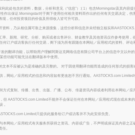
。保留所有权利此处包含的资料，数据，分析和意见（“信息”）:( 1）包含Morningstar
作出保证.Morningstar对于阁下使用任何相关资料而作出的任何有关交易决定
表现，任何投资项目的价值及所得收入皆可升可跌。
，乃从相信属可靠之来源搜集，这些分析和信息并未经独立核实和AASTOCKS.co
汇率、新闻、研究、分析、购买或者出售评分、财金教学及其他资讯仅作参考使用，
应被视为游说任何订户或访客执行任何交易，阁下须为所有跟随在本网站／应用程式的资料、
enAI开发的翻译功能，以帮助用户理解阿斯达克网络信息有限公司平台上的信息中文以
，某些功能可能无法在翻译版本中使用。
的文本不应被认为是准确的及完整的。 对于因使用翻译功能而造成的任何形式的损害
的基础提供，网站／应用程式的信息和内容如有更改恕不另行通知。AASTOCKS.com L
下，不得以任何方式复制、传播、出售、出版、广播、公布、传递资讯内容或者利用在本网站
 AASTOCKS.com Limited不能并不会保证任何在本网站／应用程式现在或
设 。
ASTOCKS.com Limited只提供此服务给订户或访客并不为此安排负责。
下载或从任何与本网站／应用程式有关服务所获得之资讯、内容或广告，不声明或保证其内
责任。