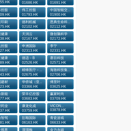
55.HK
01686.HK
01691.HK
林控股
伟工控股
中国智能交...
09.HK
01793.HK
01900.HK
兴印刷
德利机械
恩典生命科...
75.HK
02102.HK
02112.HK
思健康
天润云
微创脑科学
38.HK
02167.HK
02172.HK
益控股
申洲国际
李宁
27.HK
02313.HK
02331.HK
京健康
德适－B
赛目科技
89.HK
02526.HK
02571.HK
操出行
精锋医疗－...
海致科技集...
43.HK
02675.HK
02706.HK
国建材
华侨城（亚...
傅里叶
23.HK
03366.HK
03625.HK
力新能
荣丰亿控股
赢家时尚
77.HK
03683.HK
03709.HK
智药业
康龙化成
VICON...
03878.HK
37.HK
03759.HK
迪智驾
彭顺国际
青瓷游戏
81.HK
06163.HK
06633.HK
一视界
溜溜梅
金力永磁