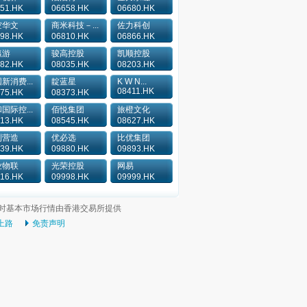
51.HK
06658.HK
06680.HK
空华文
商米科技－...
佐力科创
98.HK
06810.HK
06866.HK
瀛游
骏高控股
凯顺控股
82.HK
08035.HK
08203.HK
新消费...
靛蓝星
K W N...
08411.HK
75.HK
08373.HK
国际控...
佰悦集团
旅橙文化
13.HK
08545.HK
08627.HK
利营造
优必选
比优集团
39.HK
09880.HK
09893.HK
业物联
光荣控股
网易
16.HK
09998.HK
09999.HK
时基本市场行情由香港交易所提供
上路
免责声明