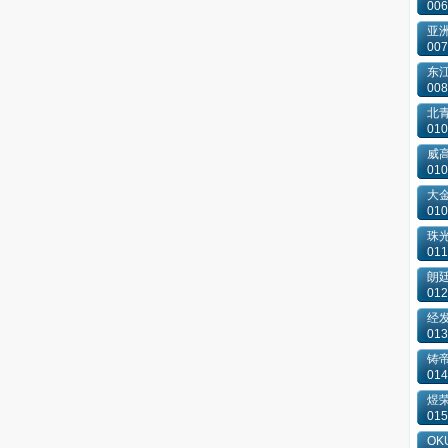
006
亚洲
007
东
008
北
010
威
010
大
010
珠
011
朗廷
012
经
013
铸
014
煜
015
OKU