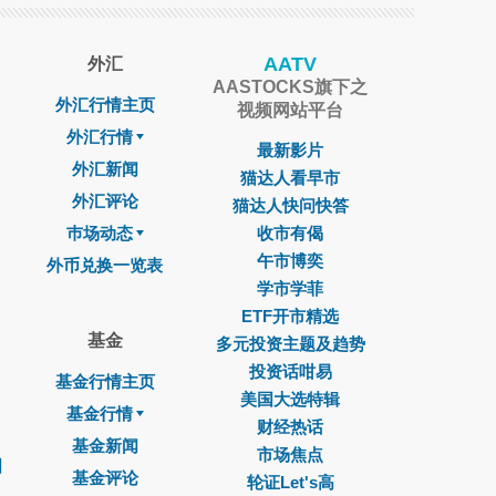
AATV
外汇
AASTOCKS旗下之
外汇行情主页
视频网站平台
外汇行情
最新影片
外汇新闻
猫达人看早市
外汇评论
猫达人快问快答
巿场动态
收市有偈
午市博奕
外币兑换一览表
学市学菲
ETF开市精选
基金
多元投资主题及趋势
投资话咁易
基金行情主页
美国大选特辑
基金行情
财经热话
基金新闻
市场焦点
图
基金评论
轮证Let's高