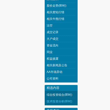
股价走势(即时)
相关窝轮行情
相关牛熊行情
沽空
成交记录
大户成交
资金流向
同业
权益披露
相关新闻及公告
AA市场异动
公司资料
精选内容
综合投资组合(即时)
技术投资分析(即时)