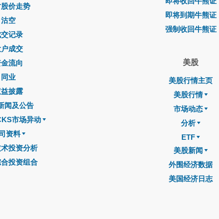
即将收回牛熊证
时股价走势
即将到期牛熊证
沽空
强制收回牛熊证
成交记录
大户成交
美股
资金流向
同业
美股行情主页
权益披露
美股行情
新闻及公告
市场动态
CKS市场异动
分析
司资料
ETF
技术投资分析
美股新闻
综合投资组合
外围经济数据
美国经济日志