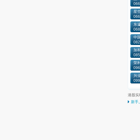
066
星
066
东
068
中国
082
加和
085
荣
096
兴
099
港股实
新手