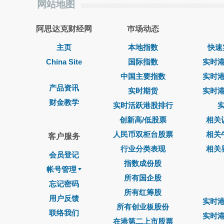
网站地图
阿思达克财经网
巿场动态
主页
本地指数
快速
China Site
国际指数
实时
中国主要指数
实时
产品资讯
实时期货
实时
财金教学
实时活跃港股排行
创新高/低股票
相关
人民币双柜台股票
相关
客户服务
行业分类表现
相关
会员登记
指数成份股
帐号管理
所有国企股
忘记密码
所有红筹股
用户反馈
实时
所有创业板股份
联络我们
实时
在港第二上市股票