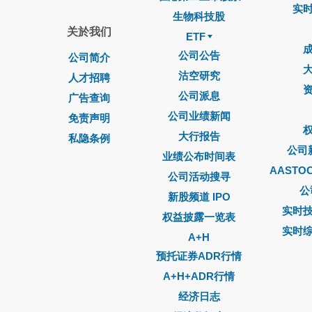
实
生物科技股
关於我们
ETF
公司公告
公司简介
沽空研究
人才招聘
公司派息
广告查询
公司业绩新闻
免责声明
大行报告
私隐条例
公司
业绩公布时间表
AASTO
公司活动搜寻
公
新股频道 IPO
实时
权益披露一览表
实时
A+H
预托证券ADR行情
A+H+ADR行情
经济日志