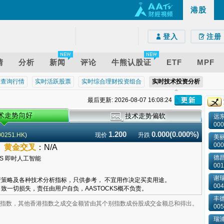
港股
e)
droid)
版网页
登入
注册
情
分析
新闻
评论
牛熊认股证
ETF
MPF
近查询行情
实时活跃股票
实时综合理财投资组合
实时技术投资分析
最后更新: 2026-08-07 16:08:24
远
000
1.200
0.000(0.000%)
00251.HK
)
现价
升跌
美
000
－
黄金交叉
：
N/A
德昌
001
谢
策略及各种技术分析指标，只供参考， 不宜用作决定买卖用途。
004
致一切损失，责任由用户自负，AASTOCKS概不负责。
丰
业板指数，其他香港指数之成交金额皆由其个别指数成份股成交金额总和得出。
005
瑞