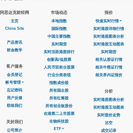
阿思达克财经网
巿场动态
报价
主页
本地指数
快速实时行情
China Site
国际指数
实时港股详细行情
中国主要指数
实时港股图表分析
产品资讯
实时期货
实时港股互动图表
财金教学
实时活跃港股排行
实时期货
创新高/低股票
相关认股证行情
客户服务
人民币双柜台股票
相关牛熊证行情
会员登记
行业分类表现
相关界内证报价
帐号管理
指数成份股
忘记密码
所有国企股
分析
用户反馈
所有红筹股
实时港股图表分析
联络我们
所有创业板股份
实时港股互动图表
在港第二上市股票
实时股价走势
生物科技股
关於我们
沽空
ETF
公司简介
成交记录