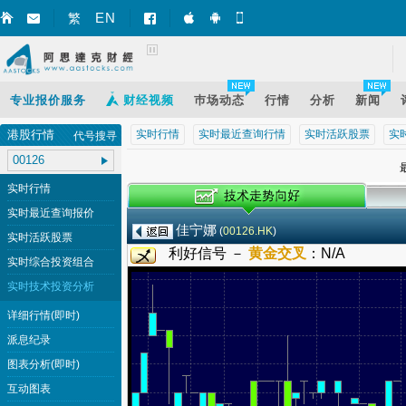
EN
繁
智财迅 (iPhone)
智财迅 (Android)
手机版网页
专业报价服务
财经视频
巿场动态
行情
分析
新闻
港股行情
实时行情
实时最近查询行情
实时活跃股票
实
代号搜寻
最
实时行情
实时最近查询报价
佳宁娜
(
00126.HK
)
实时活跃股票
利好信号 －
黄金交叉
：
N/A
实时综合投资组合
实时技术投资分析
详细行情(即时)
派息纪录
图表分析(即时)
互动图表