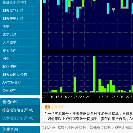
股价走势(即时)
相关窝轮行情
相关牛熊行情
沽空
成交记录
大户成交
资金流向
同业
权益披露
相关新闻及公告
AA市场异动
公司资料
精选内容
这是什麽?
综合投资组合(即时)
*
一切买卖讯号丶投资策略及各种技术分析指标，只供参
技术投资分析(即时)
因使用以上资料而引致一切损失，责任由用户自负，AA
(1) 除恒生指数和创业板指数，其他香港指数之成交金额
美股查询