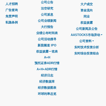
公司公告
人才招聘
大户成交
沽空研究
广告查询
资金流向
公司派息
免责声明
同业
公司业绩新闻
私隐条例
权益披露
大行报告
公司新闻及公告
业绩公布时间表
AASTOCKS市场异动
公司活动搜寻
公司资料
新股频道 IPO
实时技术投资分析
权益披露一览表
实时综合投资组合
A+H
预托证券ADR行情
A+H+ADR行情
经济日志
经济数据库
经济数据图表
环球利率总览