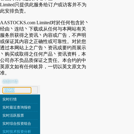
Limited只提供此服务给订户或访客并不为
此安排负责。
AASTOCKS.com Limited对於任何包含於丶
经由丶连结丶下载或从任何与本网站有关
服务所获得之资讯丶内容或广告，不声明
或保证其内容之正确性或可靠性。对於您
透过本网站上之广告丶资讯或要约而展示
丶购买或取得之任何产品丶资讯资料，本
公司亦不负品质保证之责任。本合约的中
英原文如有任何岐异，一切以英文原文为
准。
港股行情
代号搜寻
实时行情
实时最近查询报价
实时活跃股票
实时综合投资组合
实时技术投资分析