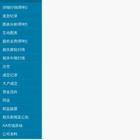
详细行情(即时)
派息纪录
图表分析(即时)
互动图表
股价走势(即时)
相关窝轮行情
相关牛熊行情
沽空
成交记录
大户成交
资金流向
同业
权益披露
相关新闻及公告
AA市场异动
公司资料