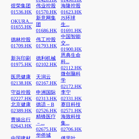
煜荣集团
伟业控股
海隆控股
01536.HK
01570.HK
01623.HK
新意网集
JS环球
OKURA...
团
生...
01655.HK
01686.HK
01691.HK
中国智能
德林控股
伟工控股
交...
01709.HK
01793.HK
01900.HK
恩典生命
新兴印刷
德利机械
科...
01975.HK
02102.HK
02112.HK
微创脑科
医思健康
天润云
学
02138.HK
02167.HK
02172.HK
守益控股
申洲国际
李宁
02227.HK
02313.HK
02331.HK
北京健康
德适－B
赛目科技
02389.HK
02526.HK
02571.HK
精锋医疗
海致科技
曹操出行
－...
集...
02643.HK
02675.HK
02706.HK
华侨城
中国建材
傅里叶