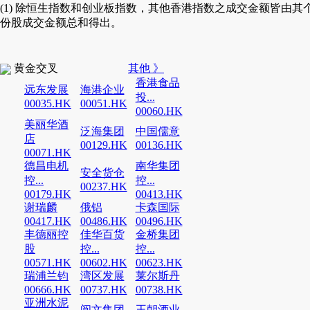
(1) 除恒生指数和创业板指数，其他香港指数之成交金额皆由其
份股成交金额总和得出。
黄金交叉
其他 》
香港食品
远东发展
海港企业
投...
00035.HK
00051.HK
00060.HK
美丽华酒
泛海集团
中国儒意
店
00129.HK
00136.HK
00071.HK
德昌电机
南华集团
安全货仓
控...
控...
00237.HK
00179.HK
00413.HK
谢瑞麟
俄铝
卡森国际
00417.HK
00486.HK
00496.HK
丰德丽控
佳华百货
金桥集团
股
控...
控...
00571.HK
00602.HK
00623.HK
瑞浦兰钧
湾区发展
莱尔斯丹
00666.HK
00737.HK
00738.HK
亚洲水泥
阅文集团
王朝酒业