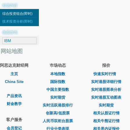
精选内容
综合投资组合(即时)
技术投资分析(即时)
美股查询
网站地图
阿思达克财经网
巿场动态
报价
主页
本地指数
快速实时行情
China Site
国际指数
实时港股详细行情
中国主要指数
实时港股图表分析
产品资讯
实时期货
实时港股互动图表
财金教学
实时活跃港股排行
实时期货
创新高/低股票
相关认股证行情
客户服务
人民币双柜台股票
相关牛熊证行情
会员登记
行业分类表现
相关界内证报价