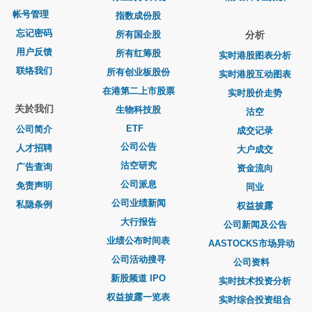
帐号管理
指数成份股
忘记密码
所有国企股
分析
用户反馈
所有红筹股
实时港股图表分析
联络我们
所有创业板股份
实时港股互动图表
在港第二上市股票
实时股价走势
关於我们
生物科技股
沽空
ETF
公司简介
成交记录
公司公告
人才招聘
大户成交
沽空研究
广告查询
资金流向
公司派息
免责声明
同业
公司业绩新闻
私隐条例
权益披露
大行报告
公司新闻及公告
业绩公布时间表
AASTOCKS市场异动
公司活动搜寻
公司资料
新股频道 IPO
实时技术投资分析
权益披露一览表
实时综合投资组合