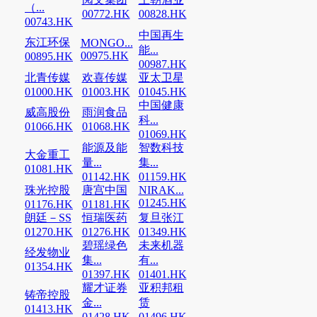
（...
00772.HK
00828.HK
00743.HK
中国再生
东江环保
MONGO...
能...
00975.HK
00895.HK
00987.HK
北青传媒
欢喜传媒
亚太卫星
01000.HK
01003.HK
01045.HK
中国健康
威高股份
雨润食品
科...
01066.HK
01068.HK
01069.HK
能源及能
智数科技
大金重工
量...
集...
01081.HK
01142.HK
01159.HK
珠光控股
唐宫中国
NIRAK...
01245.HK
01176.HK
01181.HK
朗廷－SS
恒瑞医药
复旦张江
01270.HK
01276.HK
01349.HK
碧瑶绿色
未来机器
经发物业
集...
有...
01354.HK
01397.HK
01401.HK
耀才证券
亚积邦租
铸帝控股
金...
赁
01413.HK
01428.HK
01496.HK