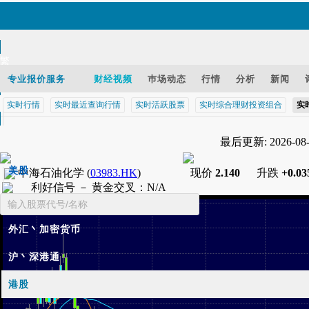
繁
EN
专业报价服务
财经视频
巿场动态
行情
分析
新闻
实时行情
实时最近查询行情
实时活跃股票
实时综合理财投资组合
实
智财迅 (iPhone)
最后更新: 2026-08-0
智财迅 (Android)
手机版网页
美股
中海石油化学
(
03983.HK
)
现价
2.140
升跌
+0.03
利好信号 －
黄金交叉
：
N/A
基金
外汇丶加密货币
沪丶深港通
港股