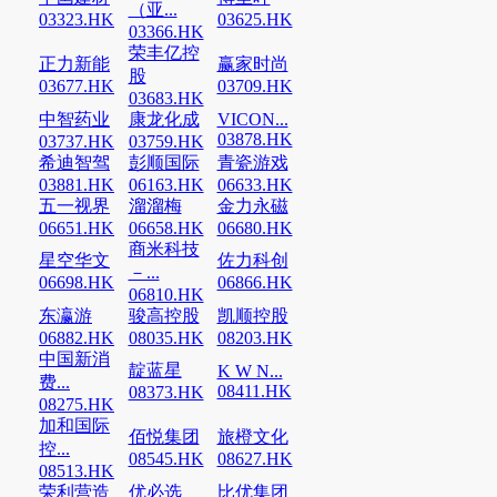
（亚...
03323.HK
03625.HK
03366.HK
荣丰亿控
正力新能
赢家时尚
股
03677.HK
03709.HK
03683.HK
中智药业
康龙化成
VICON...
03878.HK
03737.HK
03759.HK
希迪智驾
彭顺国际
青瓷游戏
03881.HK
06163.HK
06633.HK
五一视界
溜溜梅
金力永磁
06651.HK
06658.HK
06680.HK
商米科技
星空华文
佐力科创
－...
06698.HK
06866.HK
06810.HK
东瀛游
骏高控股
凯顺控股
06882.HK
08035.HK
08203.HK
中国新消
靛蓝星
K W N...
费...
08411.HK
08373.HK
08275.HK
加和国际
佰悦集团
旅橙文化
控...
08545.HK
08627.HK
08513.HK
荣利营造
优必选
比优集团