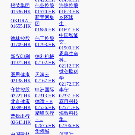
煜荣集团
伟业控股
海隆控股
01536.HK
01570.HK
01623.HK
新意网集
JS环球
OKURA...
团
生...
01655.HK
01686.HK
01691.HK
中国智能
德林控股
伟工控股
交...
01709.HK
01793.HK
01900.HK
恩典生命
新兴印刷
德利机械
科...
01975.HK
02102.HK
02112.HK
微创脑科
医思健康
天润云
学
02138.HK
02167.HK
02172.HK
守益控股
申洲国际
李宁
02227.HK
02313.HK
02331.HK
北京健康
德适－B
赛目科技
02389.HK
02526.HK
02571.HK
精锋医疗
海致科技
曹操出行
－...
集...
02643.HK
02675.HK
02706.HK
华侨城
中国建材
傅里叶