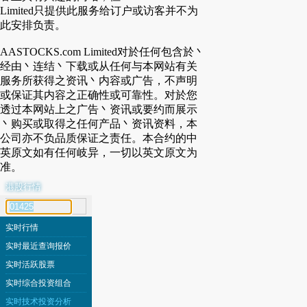
Limited只提供此服务给订户或访客并不为
此安排负责。
AASTOCKS.com Limited对於任何包含於丶
经由丶连结丶下载或从任何与本网站有关
服务所获得之资讯丶内容或广告，不声明
或保证其内容之正确性或可靠性。对於您
透过本网站上之广告丶资讯或要约而展示
丶购买或取得之任何产品丶资讯资料，本
公司亦不负品质保证之责任。本合约的中
英原文如有任何岐异，一切以英文原文为
准。
港股行情
代号搜寻
实时行情
实时最近查询报价
实时活跃股票
实时综合投资组合
实时技术投资分析