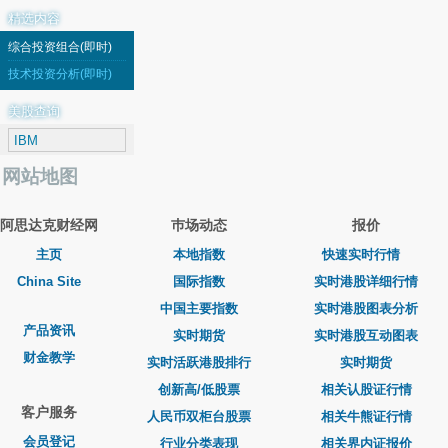
精选内容
综合投资组合(即时)
技术投资分析(即时)
美股查询
网站地图
阿思达克财经网
巿场动态
报价
主页
本地指数
快速实时行情
China Site
国际指数
实时港股详细行情
中国主要指数
实时港股图表分析
产品资讯
实时期货
实时港股互动图表
财金教学
实时活跃港股排行
实时期货
创新高/低股票
相关认股证行情
客户服务
人民币双柜台股票
相关牛熊证行情
会员登记
行业分类表现
相关界内证报价