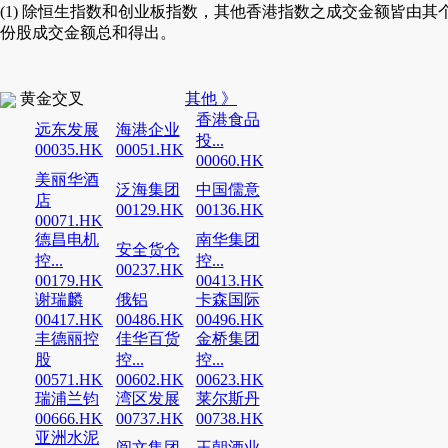
(1) 除恒生指数和创业板指数，其他香港指数之成交金额皆由其
份股成交金额总和得出。
黄金交叉
其他 》
香港食品
远东发展
海港企业
投...
00035.HK
00051.HK
00060.HK
美丽华酒
泛海集团
中国儒意
店
00129.HK
00136.HK
00071.HK
德昌电机
南华集团
安全货仓
控...
控...
00237.HK
00179.HK
00413.HK
谢瑞麟
俄铝
卡森国际
00417.HK
00486.HK
00496.HK
丰德丽控
佳华百货
金桥集团
股
控...
控...
00571.HK
00602.HK
00623.HK
瑞浦兰钧
湾区发展
莱尔斯丹
00666.HK
00737.HK
00738.HK
亚洲水泥
阅文集团
王朝酒业