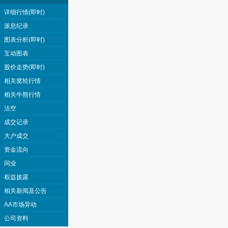
详细行情(即时)
派息纪录
图表分析(即时)
互动图表
股价走势(即时)
相关窝轮行情
相关牛熊行情
沽空
成交记录
大户成交
资金流向
同业
权益披露
相关新闻及公告
AA市场异动
公司资料