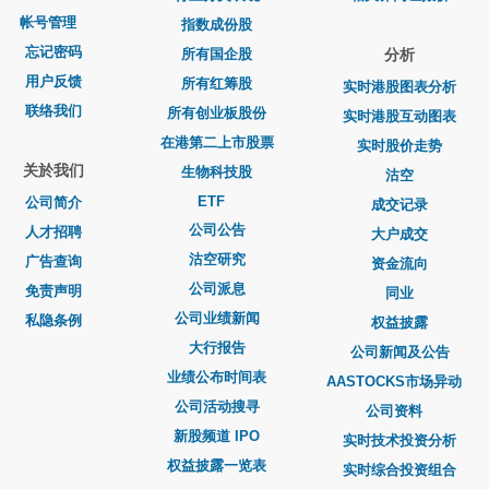
帐号管理
指数成份股
忘记密码
所有国企股
分析
用户反馈
所有红筹股
实时港股图表分析
联络我们
所有创业板股份
实时港股互动图表
在港第二上市股票
实时股价走势
关於我们
生物科技股
沽空
ETF
公司简介
成交记录
公司公告
人才招聘
大户成交
沽空研究
广告查询
资金流向
公司派息
免责声明
同业
公司业绩新闻
私隐条例
权益披露
大行报告
公司新闻及公告
业绩公布时间表
AASTOCKS市场异动
公司活动搜寻
公司资料
新股频道 IPO
实时技术投资分析
权益披露一览表
实时综合投资组合