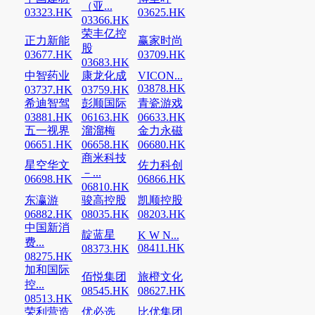
（亚...
03323.HK
03625.HK
03366.HK
荣丰亿控
正力新能
赢家时尚
股
03677.HK
03709.HK
03683.HK
中智药业
康龙化成
VICON...
03878.HK
03737.HK
03759.HK
希迪智驾
彭顺国际
青瓷游戏
03881.HK
06163.HK
06633.HK
五一视界
溜溜梅
金力永磁
06651.HK
06658.HK
06680.HK
商米科技
星空华文
佐力科创
－...
06698.HK
06866.HK
06810.HK
东瀛游
骏高控股
凯顺控股
06882.HK
08035.HK
08203.HK
中国新消
靛蓝星
K W N...
费...
08411.HK
08373.HK
08275.HK
加和国际
佰悦集团
旅橙文化
控...
08545.HK
08627.HK
08513.HK
荣利营造
优必选
比优集团