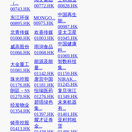
（...
00772.HK
00828.HK
00743.HK
中国再生
东江环保
MONGO...
能...
00975.HK
00895.HK
00987.HK
北青传媒
欢喜传媒
亚太卫星
01000.HK
01003.HK
01045.HK
中国健康
威高股份
雨润食品
科...
01066.HK
01068.HK
01069.HK
能源及能
智数科技
大金重工
量...
集...
01081.HK
01142.HK
01159.HK
珠光控股
唐宫中国
NIRAK...
01245.HK
01176.HK
01181.HK
朗廷－SS
恒瑞医药
复旦张江
01270.HK
01276.HK
01349.HK
碧瑶绿色
未来机器
经发物业
集...
有...
01354.HK
01397.HK
01401.HK
耀才证券
亚积邦租
铸帝控股
金...
赁
01413.HK
01428.HK
01496.HK