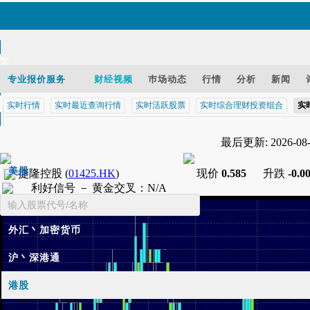
繁
EN
专业报价服务
财经视频
巿场动态
行情
分析
新闻
实时行情
实时最近查询行情
实时活跃股票
实时综合理财投资组合
实
智财迅 (iPhone)
最后更新: 2026-08-0
智财迅 (Android)
手机版网页
美股
捷隆控股
(
01425.HK
)
现价
0.585
升跌
-0.0
利好信号 －
黄金交叉
：
N/A
基金
外汇丶加密货币
沪丶深港通
港股