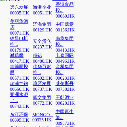
香港食品
远东发展
海港企业
投...
00035.HK
00051.HK
00060.HK
美丽华酒
泛海集团
中国儒意
店
00129.HK
00136.HK
00071.HK
德昌电机
南华集团
安全货仓
控...
控...
00237.HK
00179.HK
00413.HK
谢瑞麟
俄铝
卡森国际
00417.HK
00486.HK
00496.HK
丰德丽控
佳华百货
金桥集团
股
控...
控...
00571.HK
00602.HK
00623.HK
瑞浦兰钧
湾区发展
莱尔斯丹
00666.HK
00737.HK
00738.HK
亚洲水泥
阅文集团
王朝酒业
（...
00772.HK
00828.HK
00743.HK
中国再生
东江环保
MONGO...
能...
00975.HK
00895.HK
00987.HK