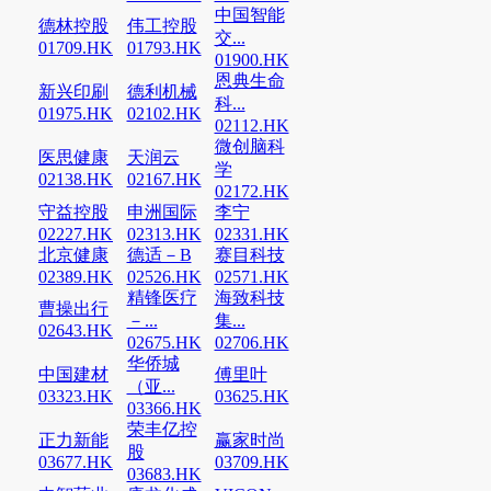
中国智能
德林控股
伟工控股
交...
01709.HK
01793.HK
01900.HK
恩典生命
新兴印刷
德利机械
科...
01975.HK
02102.HK
02112.HK
微创脑科
医思健康
天润云
学
02138.HK
02167.HK
02172.HK
守益控股
申洲国际
李宁
02227.HK
02313.HK
02331.HK
北京健康
德适－B
赛目科技
02389.HK
02526.HK
02571.HK
精锋医疗
海致科技
曹操出行
－...
集...
02643.HK
02675.HK
02706.HK
华侨城
中国建材
傅里叶
（亚...
03323.HK
03625.HK
03366.HK
荣丰亿控
正力新能
赢家时尚
股
03677.HK
03709.HK
03683.HK