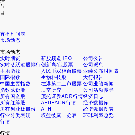
播
节
目
直播时间表
巿场动态
巿场动态
实时期货
新股频道 IPO
公司公告
实时活跃港股排行
创新高/低股票
公司派息
本地指数
人民币双柜台股票
业绩公布时间表
国际指数
生物科技股
大行报告
中国主要指数
在港第二上市股票
公司业绩新闻
指数成份股
沽空研究
公司活动搜寻
所有国企股
预托证券ADR行情
经济日志
所有红筹股
A+H+ADR行情
经济数据库
所有创业板股份
A+H
经济数据图表
行业分类表现
权益披露一览表
环球利率总览
行情
行情