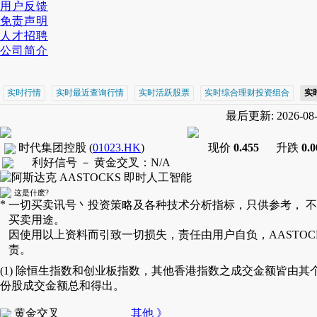
用户反馈
免责声明
人才招聘
公司简介
实时行情
实时最近查询行情
实时活跃股票
实时综合理财投资组合
实
最后更新: 2026-08-0
时代集团控股
(
01023.HK
)
现价
0.455
升跌
0.
利好信号 －
黄金交叉
：
N/A
这是什麽?
*
一切买卖讯号丶投资策略及各种技术分析指标，只供参考， 
买卖用途。
因使用以上资料而引致一切损失，责任由用户自负，AASTOC
责。
(1) 除恒生指数和创业板指数，其他香港指数之成交金额皆由其
份股成交金额总和得出。
黄金交叉
其他 》