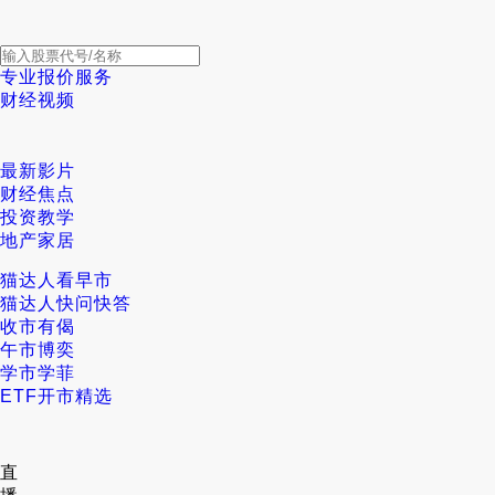
专业报价服务
财经视频
最新影片
财经焦点
投资教学
地产家居
猫达人看早市
猫达人快问快答
收市有偈
午市博奕
学市学菲
ETF开市精选
直