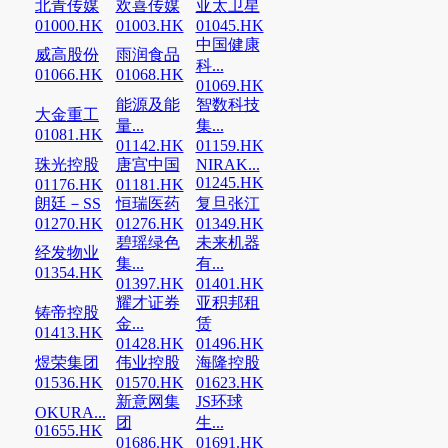
北青传媒
欢喜传媒
亚太卫星
01000.HK
01003.HK
01045.HK
中国健康
威高股份
雨润食品
科...
01066.HK
01068.HK
01069.HK
能源及能
智数科技
大金重工
量...
集...
01081.HK
01142.HK
01159.HK
珠光控股
唐宫中国
NIRAK...
01245.HK
01176.HK
01181.HK
朗廷－SS
恒瑞医药
复旦张江
01270.HK
01276.HK
01349.HK
碧瑶绿色
未来机器
经发物业
集...
有...
01354.HK
01397.HK
01401.HK
耀才证券
亚积邦租
铸帝控股
金...
赁
01413.HK
01428.HK
01496.HK
煜荣集团
伟业控股
海隆控股
01536.HK
01570.HK
01623.HK
新意网集
JS环球
OKURA...
团
生...
01655.HK
01686.HK
01691.HK