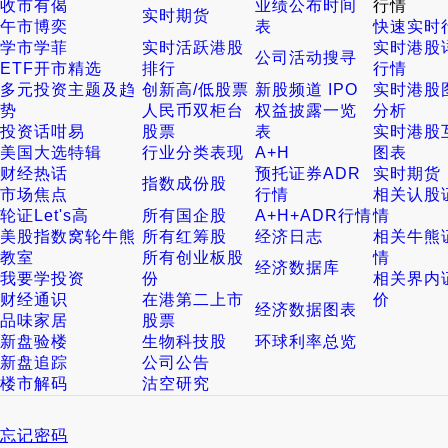
收市有偈
业绩公布时间
行情
实时期货
午市博奕
表
快速实时
学市学菲
实时活跃港股
实时港股
公司活动搜寻
ETF开市精选
排行
行情
多元投资主题及趋
创新高/低股票
新股频道 IPO
实时港股
势
人民币双柜台
权益披露一览
分析
投资话咁易
股票
表
实时港股
美国大选特辑
行业分类表现
A+H
图表
财经热话
预托证券ADR
实时期货
指数成份股
市场焦点
行情
相关认股
轮证Let's高
所有国企股
A+H+ADR行情
情
美股指数窝轮牛熊
所有红筹股
经济日志
相关牛熊
教室
所有创业板股
情
经济数据库
我要学投资
份
相关界内
财经通识
在港第二上市
价
经济数据图表
品味家居
股票
新盘验楼
生物科技股
环球利率总览
新盘追踪
公司公告
楼市解码
沽空研究
忘记密码