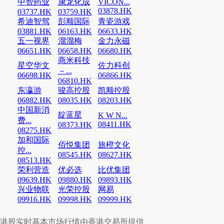
中智药业
康龙化成
VICON...
03878.HK
03737.HK
03759.HK
希迪智驾
彭顺国际
青瓷游戏
03881.HK
06163.HK
06633.HK
五一视界
溜溜梅
金力永磁
06651.HK
06658.HK
06680.HK
商米科技
星空华文
佐力科创
－...
06698.HK
06866.HK
06810.HK
东瀛游
骏高控股
凯顺控股
06882.HK
08035.HK
08203.HK
中国新消
靛蓝星
K W N...
费...
08411.HK
08373.HK
08275.HK
加和国际
佰悦集团
旅橙文化
控...
08545.HK
08627.HK
08513.HK
荣利营造
优必选
比优集团
09639.HK
09880.HK
09893.HK
兴业物联
光荣控股
网易
09916.HK
09998.HK
09999.HK
港股实时基本市场行情由香港交易所提供