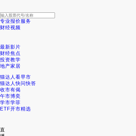
专业报价服务
财经视频
最新影片
财经焦点
投资教学
地产家居
猫达人看早市
猫达人快问快答
收市有偈
午市博奕
学市学菲
ETF开市精选
直