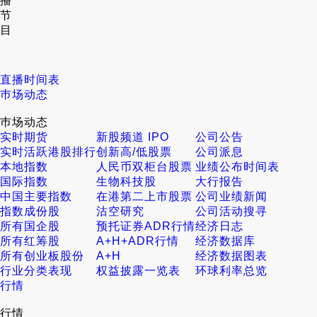
播
节
目
直播时间表
巿场动态
巿场动态
实时期货
新股频道 IPO
公司公告
实时活跃港股排行
创新高/低股票
公司派息
本地指数
人民币双柜台股票
业绩公布时间表
国际指数
生物科技股
大行报告
中国主要指数
在港第二上市股票
公司业绩新闻
指数成份股
沽空研究
公司活动搜寻
所有国企股
预托证券ADR行情
经济日志
所有红筹股
A+H+ADR行情
经济数据库
所有创业板股份
A+H
经济数据图表
行业分类表现
权益披露一览表
环球利率总览
行情
行情