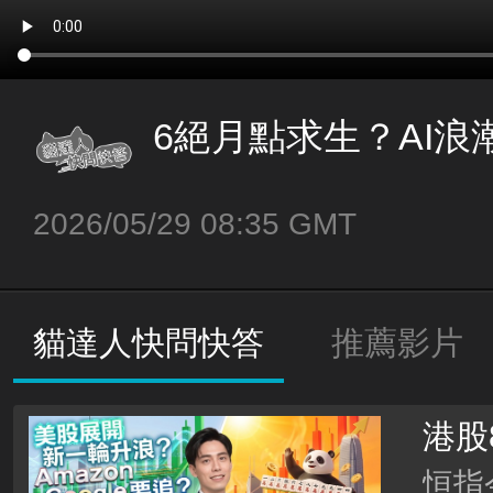
6絕月點求生？AI浪
2026/05/29 08:35 GMT
貓達人快問快答
推薦影片
港股
開新
恒指