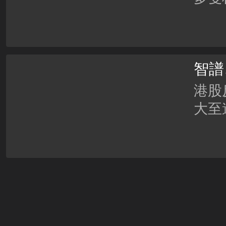
升。
耐？
股，
智譜
戶應
選最
港股
大至逾
點支
及天
份解
水！
乎市