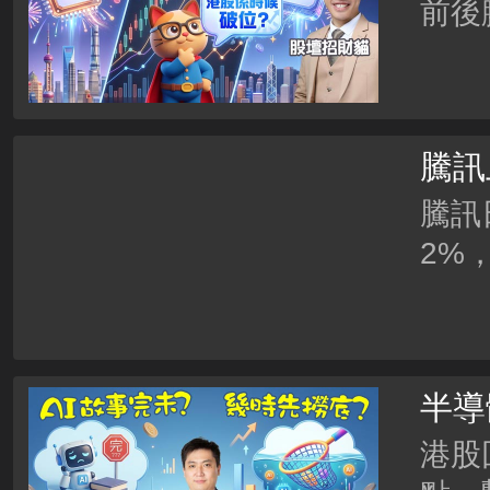
前後
騰訊
敏？
騰訊
2%
認為
反應
呢？
半導
股定
港股