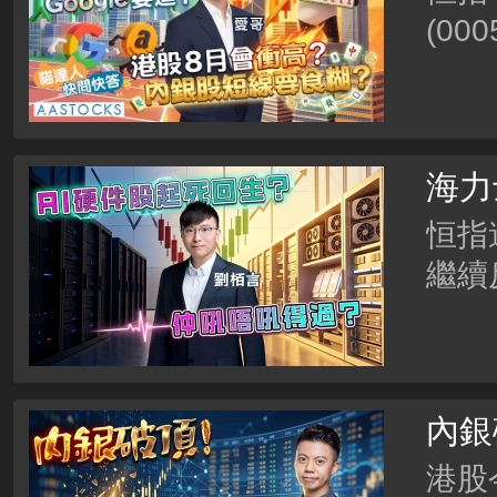
(00
吐，曾
走勢
影響
海力
月形
恒指
繼續
先再
報復
過？
內銀
略！
港股