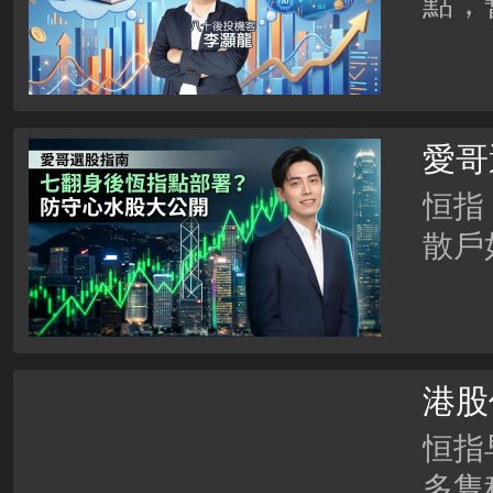
點，
平台
連升
愛哥
大公
恒指
散戶
同大
港股
ATM
恒指
多隻