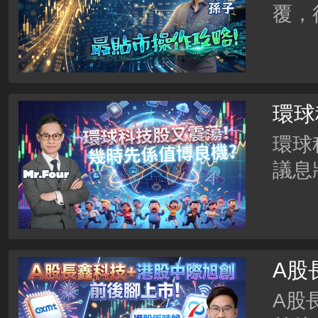
覆，
建行 
齊齊
環球
議息
環球
議息
磅？
存儲
A股
創 
A股