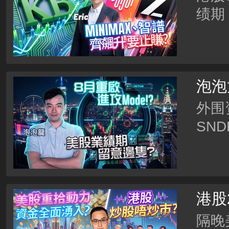
绩期
数都
唱好
镬，
泡泡
Mod
外围
SN
股价
吸良
次熔
港股
定？
股唔
隔晚