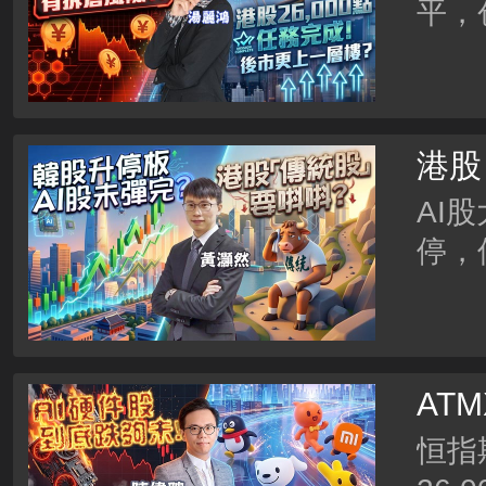
平，
能否
股下
素？
港股
AI
停，
走，
新拥
要唞
AT
跟进
恒指