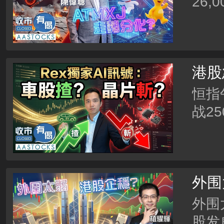
26
AT
只仲
港股
9%
恒指
战2
26
唔追
外围
股发
外围
股发