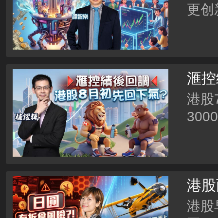
更创
股？
流？
滙控
先回
港股
30
先？滙
2.
港股
市更
港股