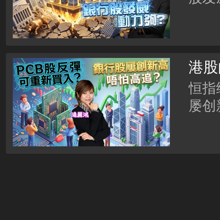
港股
屡创
恒指
屡创
PC
板 (
言已